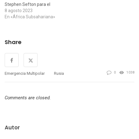
Stephen Sefton para el
Diario Barricada, publicado
8 agosto 2023
el 7 de agosto de 2023. "En
En «África Subsahariana»
Africa-Oeste las recientes
insurrecciones militares han
sido en apoyo a
Share
reivindicaciones
nacionalistas y populares en
el contexto de esta
contraproducente
ocupación militar extranjera
y…
0
1038
Emergencia Multipolar
Rusia
Comments are closed.
Autor