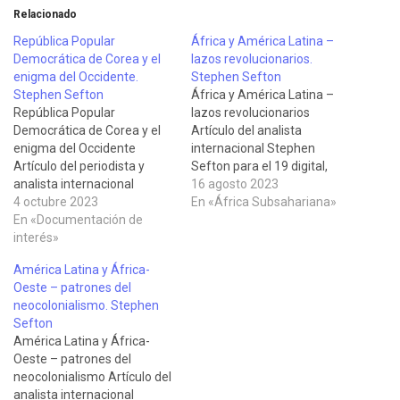
Relacionado
República Popular
África y América Latina –
Democrática de Corea y el
lazos revolucionarios.
enigma del Occidente.
Stephen Sefton
Stephen Sefton
África y América Latina –
República Popular
lazos revolucionarios
Democrática de Corea y el
Artículo del analista
enigma del Occidente
internacional Stephen
Artículo del periodista y
Sefton para el 19 digital,
analista internacional
publicado el 14 de agosto de
16 agosto 2023
Stephen Sefton publicado
4 octubre 2023
2023. En la historia del
En «África Subsahariana»
en Radio la Primerísima de
En «Documentación de
desarrollo de la visión
Nicaragua el 2 de octubre de
interés»
libertaria antiimperialista,
2023, destacando la
vale la pena resaltar el papel
América Latina y África-
importancia de la visita de
de la solidaridad
Oeste – patrones del
Kim Jong-un a Rusia y su
revolucionaria entre
neocolonialismo. Stephen
encuentro con Vladimir
América Latina y África de…
Sefton
Putin como signos…
América Latina y África-
Oeste – patrones del
neocolonialismo Artículo del
analista internacional