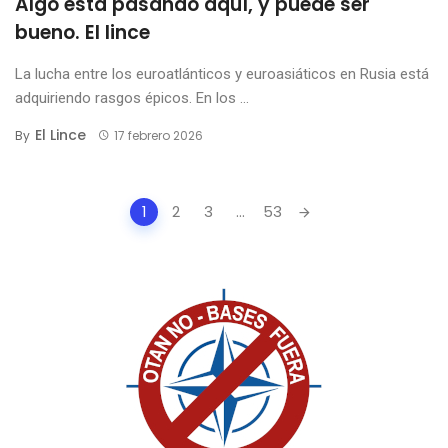
Algo está pasando aquí, y puede ser
bueno. El lince
La lucha entre los euroatlánticos y euroasiáticos en Rusia está
adquiriendo rasgos épicos. En los ...
El Lince
By
17 febrero 2026
Posts
1
2
3
...
53
navigation