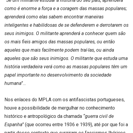
“Se um militante estudar a história do seu país, aprenderá
como é enorme a força e a coragem das massas populares;
aprenderá como elas sabem encontrar maneiras
inteligentes e habilidosas de se defenderem e derrotarem os
seus inimigos. O militante aprenderá a conhecer quem são
os mais fieis amigos das massas populares, ou então
aqueles que mais facilmente podem traí-las, ou ainda
aqueles que são seus inimigos. O militante que estuda uma
história verdadeira verá como as massas populares têm um
papel importante no desenvolvimento da sociedade
humana”
…
Nos enlaces do MPLA com os antifascistas portugueses,
houve a possibilidade de mergulhar no conhecimento
histórico e antropológico da chamada
“guerra civil de
Espanha”
(que ocorreu entre 1936 e 1939), até por que foi a
partir desse contexto que surgiram os fascismos Ibéricos