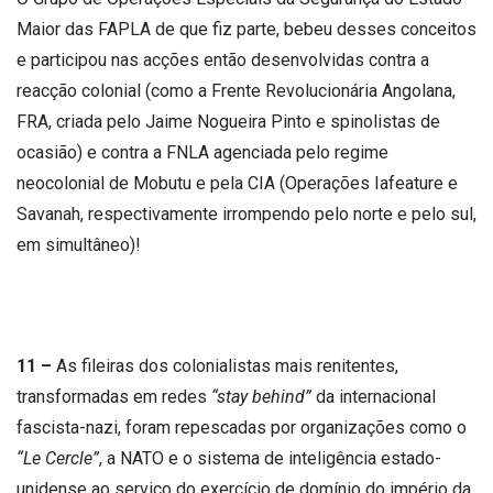
Maior das FAPLA de que fiz parte, bebeu desses conceitos
e participou nas acções então desenvolvidas contra a
reacção colonial (como a Frente Revolucionária Angolana,
FRA, criada pelo Jaime Nogueira Pinto e spinolistas de
ocasião) e contra a FNLA agenciada pelo regime
neocolonial de Mobutu e pela CIA (Operações Iafeature e
Savanah, respectivamente irrompendo pelo norte e pelo sul,
em simultâneo)!
11 –
As fileiras dos colonialistas mais renitentes,
transformadas em redes
“stay behind”
da internacional
fascista-nazi, foram repescadas por organizações como o
“Le Cercle”
, a NATO e o sistema de inteligência estado-
unidense ao serviço do exercício de domínio do império da