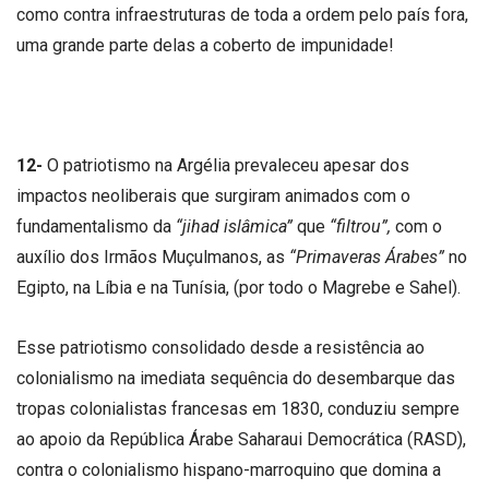
como contra infraestruturas de toda a ordem pelo país fora,
uma grande parte delas a coberto de impunidade!
12-
O patriotismo na Argélia prevaleceu apesar dos
impactos neoliberais que surgiram animados com o
fundamentalismo da
“jihad islâmica”
que
“filtrou”,
com o
auxílio dos Irmãos Muçulmanos, as
“Primaveras Árabes”
no
Egipto, na Líbia e na Tunísia, (por todo o Magrebe e Sahel).
Esse patriotismo consolidado desde a resistência ao
colonialismo na imediata sequência do desembarque das
tropas colonialistas francesas em 1830, conduziu sempre
ao apoio da República Árabe Saharaui Democrática (RASD),
contra o colonialismo hispano-marroquino que domina a