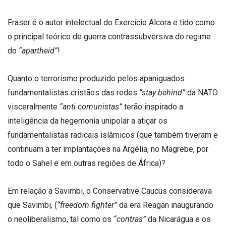
Fraser é o autor intelectual do Exercício Alcora e tido como
o principal teórico de guerra contrassubversiva do regime
do
“apartheid”
!
Quanto o terrorismo produzido pelos apaniguados
fundamentalistas cristãos das redes
“stay behind”
da NATO
visceralmente
“anti comunistas”
terão inspirado a
inteligência da hegemonia unipolar a atiçar os
fundamentalistas radicais islâmicos (que também tiveram e
continuam a ter implantações na Argélia, no Magrebe, por
todo o Sahel e em outras regiões de África)?
Em relação a Savimbi, o Conservative Caucus considerava
que Savimbi
,
(
“freedom fighter”
da era Reagan inaugurando
o neoliberalismo, tal como os
“contras”
da Nicarágua e os