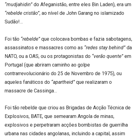
“mudjahidin”
do Afeganistão, entre eles Bin Laden), era um
“rebelde cristão”
, ao nível de John Garang no islamizado
Sudão!…
Foi tão
“rebelde”
que colocava bombas e fazia sabotagens,
assassinatos e massacres como as
“redes stay behind”
da
NATO, ou a OAS, ou os protagonistas do
“verão quente”
em
Portugal (que abriram caminho ao golpe
contrarrevolucionário do 25 de Novembro de 1975), ou
aqueles fanáticos do
“apartheid”
que realizaram o
massacre de Cassinga…
Foi tão rebelde que criou as Brigadas de Acção Técnica de
Explosivos, BATE, que semearam Angola de minas,
explosivos e perpetraram acções bombistas de guerrilha
urbana nas cidades angolanas, incluindo a capital, assim