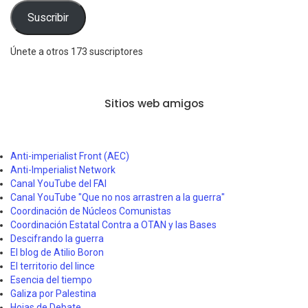
electrónico
Suscribir
Únete a otros 173 suscriptores
Sitios web amigos
Anti-imperialist Front (AEC)
Anti-Imperialist Network
Canal YouTube del FAI
Canal YouTube "Que no nos arrastren a la guerra"
Coordinación de Núcleos Comunistas
Coordinación Estatal Contra a OTAN y las Bases
Descifrando la guerra
El blog de Atilio Boron
El territorio del lince
Esencia del tiempo
Galiza por Palestina
Hojas de Debate