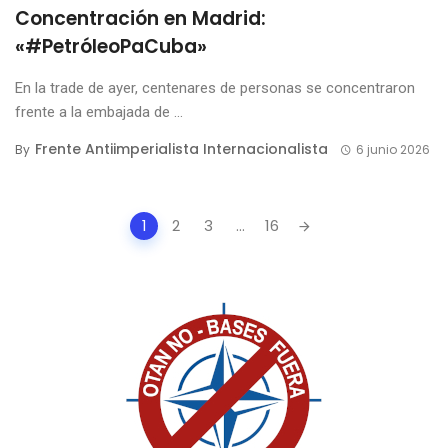
Concentración en Madrid:
«#PetróleoPaCuba»
En la trade de ayer, centenares de personas se concentraron
frente a la embajada de ...
Frente Antiimperialista Internacionalista
By
6 junio 2026
Posts
1
2
3
...
16
navigation