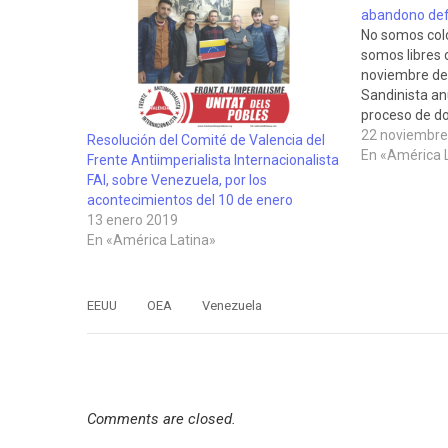
abandono defi
No somos colo
somos libres 
noviembre de 
Sandinista an
proceso de d
definitivament
22 noviembre
Resolución del Comité de Valencia del
Colonias de E
En «América 
Frente Antiimperialista Internacionalista
domingo se h
FAI, sobre Venezuela, por los
Nicaragua…
acontecimientos del 10 de enero
13 enero 2019
En «América Latina»
EEUU
OEA
Venezuela
Comments are closed.