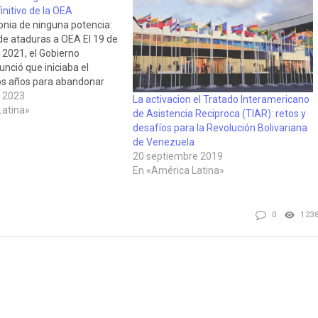
nitivo de la OEA
nia de ninguna potencia:
de ataduras a OEA El 19 de
2021, el Gobierno
unció que iniciaba el
os años para abandonar
e la OEA, el Ministerio de
 2023
La activacion el Tratado Interamericano
stados Unidos. Este
Latina»
de Asistencia Reciproca (TIAR): retos y
a cumplido ese plazo y
desafíos para la Revolución Bolivariana
de Venezuela
20 septiembre 2019
En «América Latina»
0
123