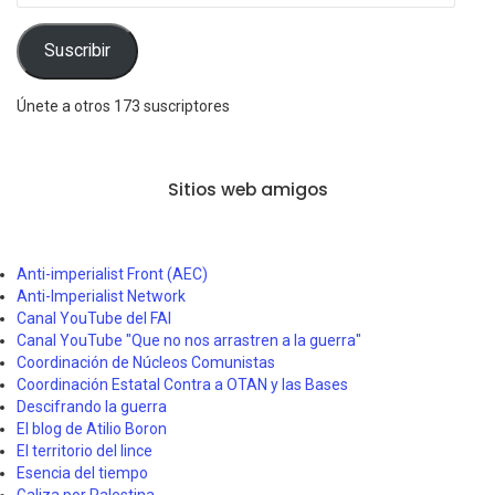
correo
electrónico
Suscribir
Únete a otros 173 suscriptores
Sitios web amigos
Anti-imperialist Front (AEC)
Anti-Imperialist Network
Canal YouTube del FAI
Canal YouTube "Que no nos arrastren a la guerra"
Coordinación de Núcleos Comunistas
Coordinación Estatal Contra a OTAN y las Bases
Descifrando la guerra
El blog de Atilio Boron
El territorio del lince
Esencia del tiempo
Galiza por Palestina