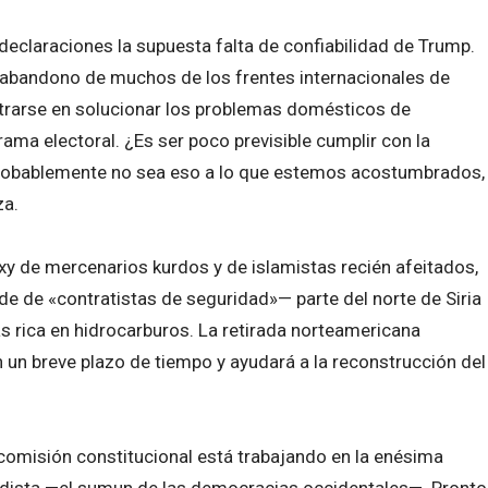
declaraciones la supuesta falta de confiabilidad de Trump.
 abandono de muchos de los frentes internacionales de
entrarse en solucionar los problemas domésticos de
ama electoral. ¿Es ser poco previsible cumplir con la
Probablemente no sea eso a lo que estemos acostumbrados,
za.
y de mercenarios kurdos y de islamistas recién afeitados,
de de «contratistas de seguridad»— parte del norte de Siria
más rica en hidrocarburos. La retirada norteamericana
n un breve plazo de tiempo y ayudará a la reconstrucción del
comisión constitucional está trabajando en la enésima
idista —el sumun de las democracias occidentales—. Pronto