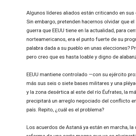
Algunos líderes aliados están criticando en sus 
Sin embargo, pretenden hacernos olvidar que el
guerra que EEUU tiene en la actualidad, para c
norteamericanos, era el punto fuerte de su progr
palabra dada a su pueblo en unas elecciones? 
pero creo que es hasta loable y digno de alaban
EEUU mantiene controlado —con su ejército prox
más sus seis o siete bases militares y una pléya
y la zona desértica al este del río Éufrates, la 
precipitará un arreglo negociado del conflicto e
país. Repito, ¿cuál es el problema?
Los acuerdos de Astaná ya están en marcha, la 
reforma de una carta magna que ya es pluripart