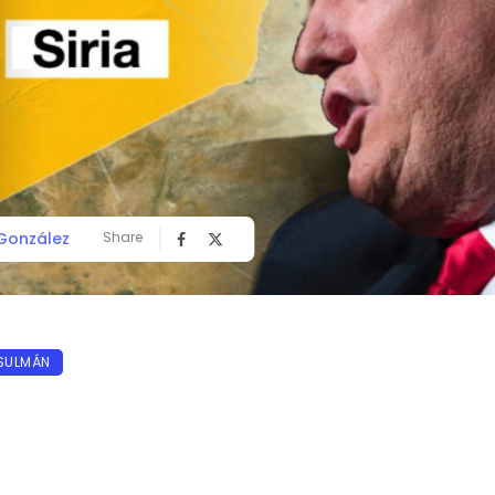
González
Share
SULMÁN