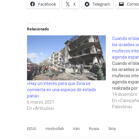
Facebook
X
Telegram
Correo
Relacionado
Cuando el Isla
los israelíes 
muñecos integ
agenda expan
Cuando el Isla
los israelíes 
muñecos integ
agenda expans
«Hay un interés para que Siria se
realizada por
convierta en una especie de estado
Sarkis, ciudad
14 diciembre
paria»
España y cola
En «Campaña 
6 marzo 2021
Paz, publicad
Palestina»
En «Artículos»
13 de diciemb
EEUU
Hezbollah
Irán
Rusia
Siria