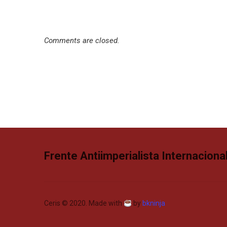
Comments are closed.
Frente Antiimperialista Internacional
Ceris © 2020. Made with
by
bkninja