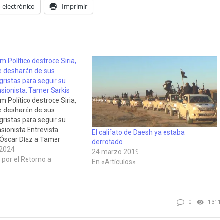
 electrónico
Imprimir
m Político destroce Siria,
se desharán de sus
ristas para seguir su
sionista. Tamer Sarkis
m Político destroce Siria,
se desharán de sus
ristas para seguir su
ionista Entrevista
El califato de Daesh ya estaba
 Óscar Díaz a Tamer
derrotado
ano sirio residente en
 2024
24 marzo 2019
borador de Ojos Para la
por el Retorno a
En «Artículos»
a en Nueva Revolución el
re de 2024. Analiza…
0
131