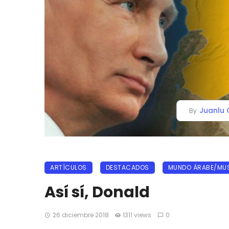
Juanlu 
By
ARTÍCULOS
DESTACADOS
MUNDO ÁRABE/MU
Así sí, Donald
26 diciembre 2018
1311 views
0