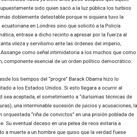
 supuestamente sido quien sacó a la luz pública los turbios
más doblemente detestable porque ni siquiera tuvo la
 ecuatoriana en Londres sino que solicitó a la Policía
tica, entrase a dicho recinto a apresar por la fuerza al
anta vileza y servilismo ante las órdenes del imperio,
a Assange como señal intimidatoria a los muchos que como
ón, componente esencial de un orden político democrático.
 desde los tiempos del “progre” Barack Obama hizo lo
ado a los Estados Unidos. Si esto llegara a ocurrir al
tud sea aceptada, el sometimiento a “durísimas técnicas de
uras), una interminable sucesión de juicios y acusaciones, l
en orquestada “riña de convictos” en una prisión poblada de
e. Su eventual deceso en una pelea de reos evitaría a
o a muerte a un hombre que quiso que la verdad fuese