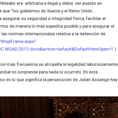
kileaks era arbitraria e ilegal y debía ser puesto en
a que “los gobiernos de Suecia y el Reino Unido …
asegurar su seguridad e integridad física, facilitar el
entos de manera lo más expedita posible y para asegurar el
 las normas internacionales relativa a la detención de
5/WopiFrame.aspx?
RC.WGAD.2015.docx&action=default&DefaultItemOpen=1
)
 con más frecuencia se atropella la legalidad laboriosamente
ndial no sorprende para nada lo ocurrido. En esta
so es lo que significa la persecución de Julian Assange-hay