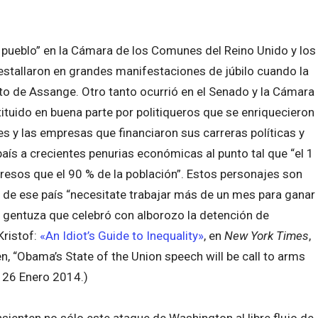
 pueblo” en la Cámara de los Comunes del Reino Unido y los
stallaron en grandes manifestaciones de júbilo cuando la
to de Assange. Otro tanto ocurrió en el Senado y la Cámara
tuido en buena parte por politiqueros que se enriquecieron
ies y las empresas que financiaron sus carreras políticas y
aís a crecientes penurias económicas al punto tal que “el 1
resos que el 90 % de la población”. Estos personajes son
o de ese país “necesitate trabajar más de un mes para ganar
la gentuza que celebró con alborozo la detención de
Kristof:
«An Idiot’s Guide to Inequality»
, en
New York Times
,
n, “Obama’s State of the Union speech will be call to arms
 26 Enero 2014.)
sienten no sólo este ataque de Washington al libre flujo de