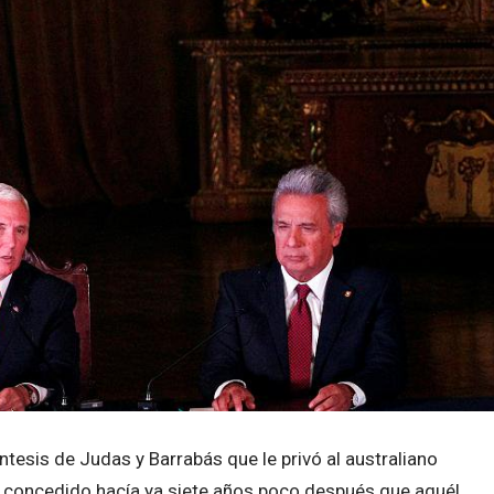
ntesis de Judas y Barrabás que le privó al australiano
o concedido hacía ya siete años poco después que aquél,