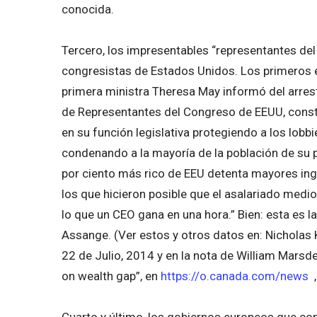
conocida.
Tercero, los impresentables “representantes del
congresistas de Estados Unidos. Los primeros e
primera ministra Theresa May informó del arres
de Representantes del Congreso de EEUU, consti
en su función legislativa protegiendo a los lobb
condenando a la mayoría de la población de su p
por ciento más rico de EEU detenta mayores ing
los que hicieron posible que el asalariado medi
lo que un CEO gana en una hora.” Bien: esta es 
Assange. (Ver estos y otros datos en: Nicholas 
22 de Julio, 2014 y en la nota de William Marsde
on wealth gap”, en
https://o.canada.com/news
,
Cuarto y último, los gobiernos europeos que con