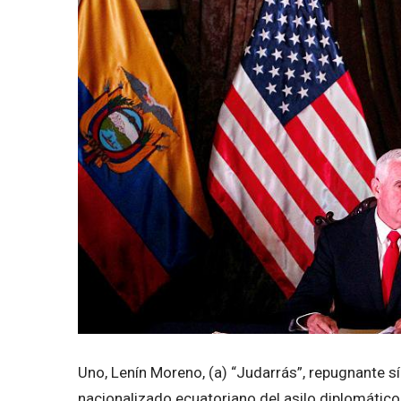
Uno, Lenín Moreno, (a) “Judarrás”, repugnante sí
nacionalizado ecuatoriano del asilo diplomátic