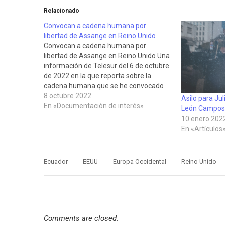
Relacionado
Convocan a cadena humana por
libertad de Assange en Reino Unido
Convocan a cadena humana por
libertad de Assange en Reino Unido Una
información de Telesur del 6 de octubre
de 2022 en la que reporta sobre la
cadena humana que se he convocado
en Londres para el sábado 8 de octubre,
8 octubre 2022
Asilo para Ju
para exigir la liberación de Julian
En «Documentación de interés»
León Campos
Assange
10 enero 202
En «Artículos
Ecuador
EEUU
Europa Occidental
Reino Unido
Comments are closed.