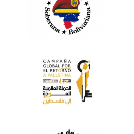
o
a
o
a
s
e
e
o
s
a
o