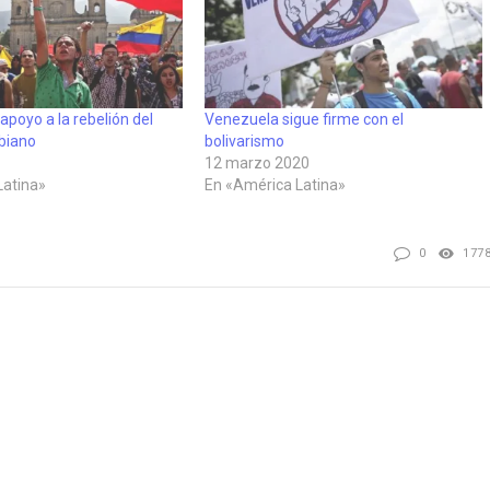
apoyo a la rebelión del
Venezuela sigue firme con el
biano
bolivarismo
12 marzo 2020
Latina»
En «América Latina»
0
177