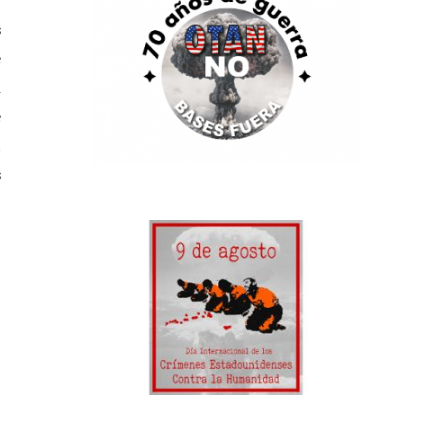
y
s
e
n
e
a
s