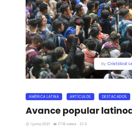
Cristóbal 
By
AMÉRICA LATINA
ARTÍCULOS
DESTACADOS
Avance popular latin
1 junio 2021
1778 views
0