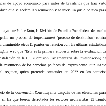
blicas de apoyo económico para miles de brasileños que han vist
ién que se acelere la vacunación y se inicie un juicio político par
 mayo por Poder Data, la División de Estudios Estadísticos del medi
espalda un proceso de
impeachment
(proceso de destitución) contr
disminuido otros 11 puntos en relación con las últimas estadística
ágina web que “Esta es la primera encuesta sobre la evaluación d
instalación de la CPI (Comisión Parlamentaria de Investigación) d
a restitución de los derechos políticos del expresidente Luiz Ináci
ctual régimen, quien pretende contender en 2022 en los comicio
icio de la Convención Constituyente después de las elecciones par
en las que fueron derrotados los sectores neofascistas. El triunf