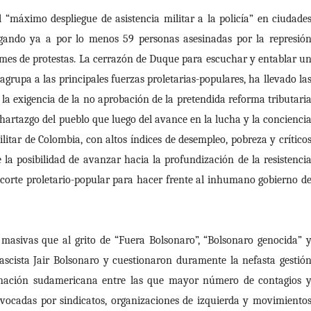
“máximo despliegue de asistencia militar a la policía” en ciudade
egando ya a por lo menos 59 personas asesinadas por la represió
 mes de protestas. La cerrazón de Duque para escuchar y entablar u
grupa a las principales fuerzas proletarias-populares, ha llevado la
a exigencia de la no aprobación de la pretendida reforma tributari
l hartazgo del pueblo que luego del avance en la lucha y la concienci
ilitar de Colombia, con altos índices de desempleo, pobreza y crítico
 la posibilidad de avanzar hacia la profundización de la resistenci
e corte proletario-popular para hacer frente al inhumano gobierno d
 masivas que al grito de “Fuera Bolsonaro”, “Bolsonaro genocida” 
ascista Jair Bolsonaro y cuestionaron duramente la nefasta gestió
a nación sudamericana entre las que mayor número de contagios 
vocadas por sindicatos, organizaciones de izquierda y movimiento