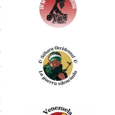
s
n
n
s
a
a
s
a
e
y
n
y
s