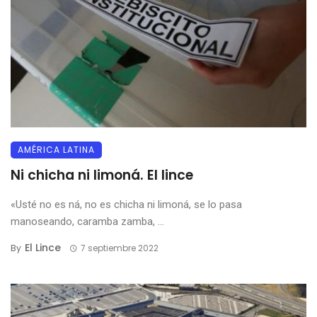
AMÉRICA LATINA
Ni chicha ni limoná. El lince
«Usté no es ná, no es chicha ni limoná, se lo pasa
manoseando, caramba zamba, ...
El Lince
By
7 septiembre 2022