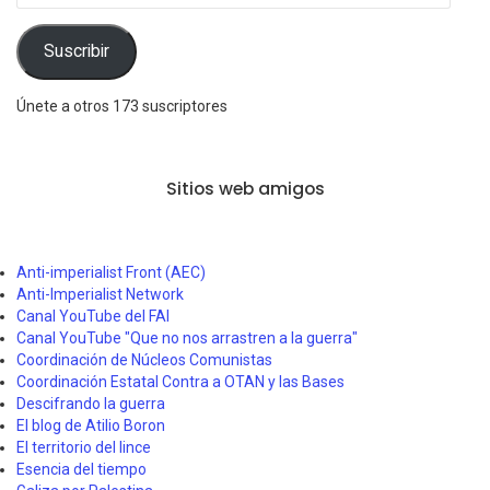
correo
electrónico
Suscribir
Únete a otros 173 suscriptores
Sitios web amigos
Anti-imperialist Front (AEC)
Anti-Imperialist Network
Canal YouTube del FAI
Canal YouTube "Que no nos arrastren a la guerra"
Coordinación de Núcleos Comunistas
Coordinación Estatal Contra a OTAN y las Bases
Descifrando la guerra
El blog de Atilio Boron
El territorio del lince
Esencia del tiempo