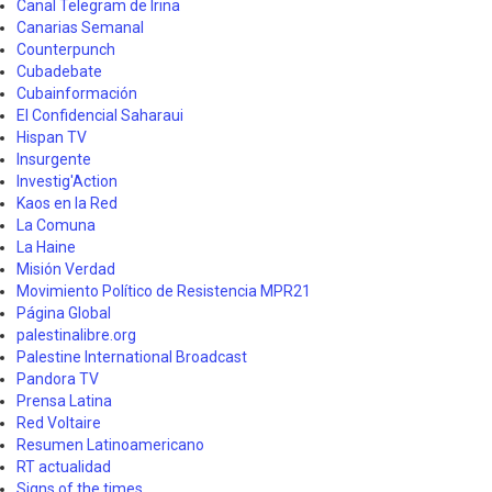
Canal Telegram de Irina
Canarias Semanal
Counterpunch
Cubadebate
Cubainformación
El Confidencial Saharaui
Hispan TV
Insurgente
Investig'Action
Kaos en la Red
La Comuna
La Haine
Misión Verdad
Movimiento Político de Resistencia MPR21
Página Global
palestinalibre.org
Palestine International Broadcast
Pandora TV
Prensa Latina
Red Voltaire
Resumen Latinoamericano
RT actualidad
Signs of the times