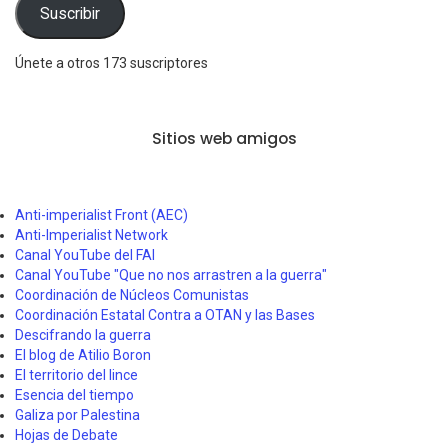
electrónico
Suscribir
Únete a otros 173 suscriptores
Sitios web amigos
Anti-imperialist Front (AEC)
Anti-Imperialist Network
Canal YouTube del FAI
Canal YouTube "Que no nos arrastren a la guerra"
Coordinación de Núcleos Comunistas
Coordinación Estatal Contra a OTAN y las Bases
Descifrando la guerra
El blog de Atilio Boron
El territorio del lince
Esencia del tiempo
Galiza por Palestina
Hojas de Debate