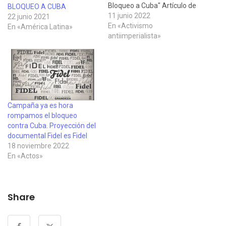
Bloqueo a Cuba" Artículo de
BLOQUEO A CUBA
Cubainformación del 10 de
11 junio 2022
22 junio 2021
junio de 2022, dando cuenta
En «Activismo
En «América Latina»
de un nuevo envía de
antiimperialista»
material sanitario y
medicamentos con destino
a la red pública hospitalaria
de Cuba, en el marco de la…
Campaña ya es hora
rompamos el bloqueo
contra Cuba. Proyección del
documental Fidel es Fidel
18 noviembre 2022
En «Actos»
Share