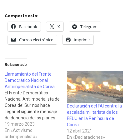
Comparte esto:
Facebook
X
Telegram
Correo electrónico
Imprimir
Relacionado
Llamamiento del Frente
Democrático Nacional
Antiimperialista de Corea
El Frente Democrático
Nacional Antiimperialista de
Corea del Sur nos hace
Declaración del FAI contra la
llegar el siguiente mensaje
escalada militarista de los
de denuncia de los planes
EEUU en la Península de
estadounidenses de
19 marzo 2023
Corea
inflamar la península
En «Activismo
12 abril 2021
coreana con una nueva
antiimperialista»
En «Declaraciones»