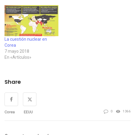
guerra: Llamamiento a los
compatriotas El 13 de
marzo, el Frente
Democrático Nacional
Antiimperialista hizo un
llamamiento a los
compatriotas titulado…
La cuestión nuclear en
Corea
7 mayo 2018
En «Artículos»
Share
0
1366
Corea
EEUU