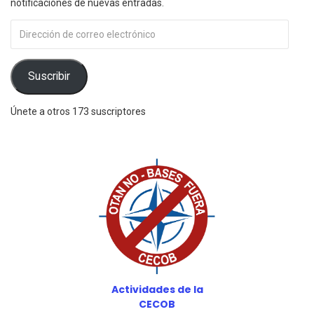
notificaciones de nuevas entradas.
Dirección
de
correo
electrónico
Suscribir
Únete a otros 173 suscriptores
Actividades de la
CECOB