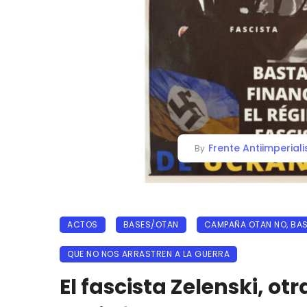
Frente Antiimperiali
By
ACTOS
BASES/OTAN
CAMPAÑA OTAN NO, BAS
QUE NO NOS ARRASTREN A LA GUERRA
El fascista Zelenski, otr