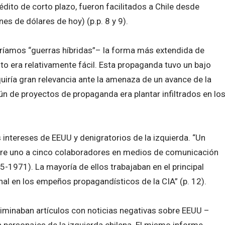
dito de corto plazo, fueron facilitados a Chile desde
s de dólares de hoy) (p.p. 8 y 9).
aríamos “guerras híbridas”– la forma más extendida de
to era relativamente fácil. Esta propaganda tuvo un bajo
uiría gran relevancia ante la amenaza de un avance de la
n de proyectos de propaganda era plantar infiltrados en lo
os intereses de EEUU y denigratorios de la izquierda. “Un
ntre uno a cinco colaboradores en medios de comunicación
5-1971). La mayoría de ellos trabajaban en el principal
dinal en los empeños propagandísticos de la CIA” (p. 12).
liminaban artículos con noticias negativas sobre EEUU –
 personajes de la izquierda chilena. El mismo informe