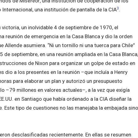
fondos de
Misereor
, una institución de cooperación de los
3
Internacional, una institución de pantalla de la CIA
.
ictoria, un inolvidable 4 de septiembre de 1970, el
a reunión de emergencia en la Casa Blanca y dio la orden
 Allende asumiera. “Ni un tornillo ni una tuerca para Chile”
15 de septiembre, en una reunión ampliada en la Casa Blanca
instrucciones de Nixon para organizar un golpe de estado en
es dio a los presentes en la reunión –que incluía a Henry
 horas para elaborar un plan y autorizó un presupuesto
o –79 millones en valores actuales–, a la vez que exigía
E.UU. en Santiago que había ordenado a la CIA diseñar la
e. Este tipo de cuestiones no las manejaba la embajada sin
eron desclasificadas recientemente. En ellas se resumen