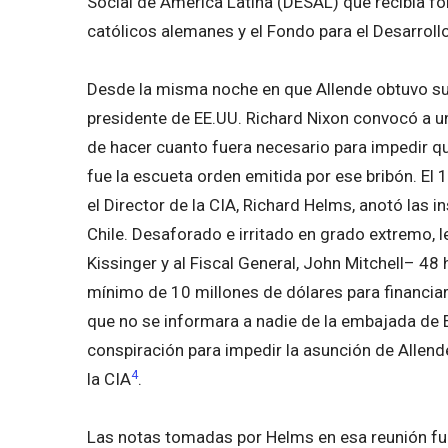
Social de América Latina (DESAL) que recibía 
católicos alemanes y el Fondo para el Desarrollo 
Desde la misma noche en que Allende obtuvo su v
presidente de EE.UU. Richard Nixon convocó a un
de hacer cuanto fuera necesario para impedir que
fue la escueta orden emitida por ese bribón. El 
el Director de la CIA, Richard Helms, anotó las 
Chile. Desaforado e irritado en grado extremo, l
Kissinger y al Fiscal General, John Mitchell– 48
mínimo de 10 millones de dólares para financiarl
que no se informara a nadie de la embajada de E
conspiración para impedir la asunción de Allend
4
la CIA
.
Las notas tomadas por Helms en esa reunión fu