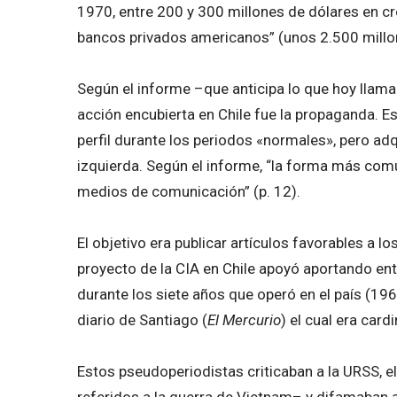
1970, entre 200 y 300 millones de dólares en cré
bancos privados americanos” (unos 2.500 millone
Según el informe –que anticipa lo que hoy llam
acción encubierta en Chile fue la propaganda. Es
perfil durante los periodos «normales», pero adq
izquierda. Según el informe, “la forma más comú
medios de comunicación” (p. 12).
El objetivo era publicar artículos favorables a l
proyecto de la CIA en Chile apoyó aportando e
durante los siete años que operó en el país (196
diario de Santiago (
El Mercurio
) el cual era car
Estos pseudoperiodistas criticaban a la URSS, e
referidos a la guerra de Vietnam– y difamaban a