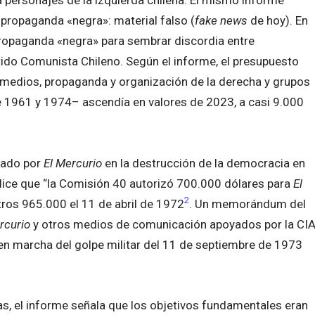
 propaganda «negra»: material falso (
fake news
de hoy). En
propaganda «negra» para sembrar discordia entre
rtido Comunista Chileno. Según el informe, el presupuesto
s medios, propaganda y organización de la derecha y grupos
re 1961 y 1974– ascendía en valores de 2023, a casi 9.000
ugado por
El Mercurio
en la destrucción de la democracia en
 dice que “la Comisión 40 autorizó 700.000 dólares para
El
2
ros 965.000 el 11 de abril de 1972
. Un memorándum del
rcurio
y otros medios de comunicación apoyados por la CI
en marcha del golpe militar del 11 de septiembre de 1973
cas, el informe señala que los objetivos fundamentales eran