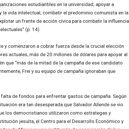
ganizaciones estudiantiles en la universidad; apoyar a
y la vida intelectual; combatir el predominio comunista en la
lotar un frente de acción cívica para combatir la influencia
electuales” (p. 14).
te y comenzaron a cobrar fuerza desde la crucial elección
ores actuales, más de 20 millones de dólares para apoyar al
én que “más de la mitad de la campaña de ese candidato
rentemente, Frei y su equipo de campaña ignoraban que
a falta de fondos para enfrentar gastos de campaña. Según
a situación era tan desesperada que Salvador Allende se vio
ue los democristianos utilizaron como estrategas y
titución jesuita, el Centro para el Desarrollo Económico y