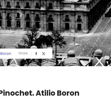
o Boron
Share
 Pinochet. Atilio Boron