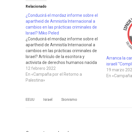
Relacionado
¿Conducirá el mordaz informe sobre el
apartheid de Amnistía Internacional a
cambios en las prácticas criminales de
Israel? Miko Peled
¿Conducirá el mordaz informe sobre el
apartheid de Amnistía Internacional a
cambios en las prácticas criminales de
Israel? Artrículo de la escritora y
Arranca la ca
activista de derechos humanos nacida
israelí “Comp
en Jerusalén Miko Peled publicada en
12 febrero 2022
19 marzo 20
Mint Press News el 10 de febrero de
En «Campaña por el Retorno a
En «Campaña
2022 que analiza el contenido del último
Palestina»
informe…
EEUU
Israel
Sionismo