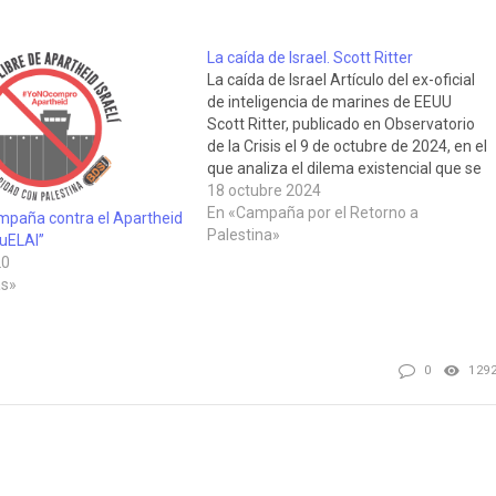
La caída de Israel. Scott Ritter
La caída de Israel Artículo del ex-oficial
de inteligencia de marines de EEUU
Scott Ritter, publicado en Observatorio
de la Crisis el 9 de octubre de 2024, en el
que analiza el dilema existencial que se
le presenta al ente sionista, condenado
18 octubre 2024
a su desaparición antes o después, tras
En «Campaña por el Retorno a
mpaña contra el Apartheid
revelar…
Palestina»
luELAI”
20
s»
0
129