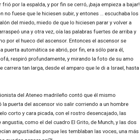
rió por la espalda, y por fin se cerró, ¡baja empieza a bajar!
n no fuese que le hiciesen subir, y entones … escuchaba los
alón del miedo, miedo de que lo hiciesen parar y volver a
arraspeó una y otra vez, oía las palabras fuertes de arriba y
mo por el hueco del ascensor. Entonces el ascensor se
 la puerta automática se abrió, por fin, era sólo para él,
 sofá, respiró profundamente, y mirando la foto de su amo
 carrera tan larga, desde el amparo que le di a Israel, hasta
pcionista del Ateneo madrileño contó que él mismo
ó la puerta del ascensor vio salir corriendo a un hombre
pelo corto y cara picada, con el rostro desencajado, las
e angustia, como el del cuadro El Grito, de Munch, y las dos
recían angustiadas porque les temblaban las voces, una más