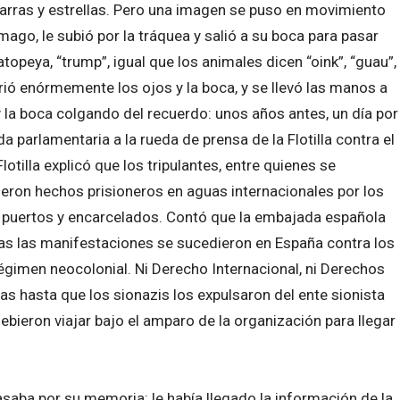
 barras y estrellas. Pero una imagen se puso en movimiento
ago, le subió por la tráquea y salió a su boca para pasar
peya, “trump”, igual que los animales dicen “oink”, “guau”,
brió enórmemente los ojos y la boca, y se llevó las manos a
 y la boca colgando del recuerdo: unos años antes, un día por
 parlamentaria a la rueda de prensa de la Flotilla contra el
lotilla explicó que los tripulantes, entre quienes se
eron hechos prisioneros en aguas internacionales por los
s puertos y encarcelados. Contó que la embajada española
ras las manifestaciones se sucedieron en España contra los
régimen neocolonial. Ni Derecho Internacional, ni Derechos
as hasta que los sionazis los expulsaron del ente sionista
bieron viajar bajo el amparo de la organización para llegar
saba por su memoria: le había llegado la información de la