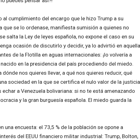
mo puedes pensar así?!
o al cumplimiento del encargo que le hizo Trump a su
a que se lo ordenase, manifiesta sumisión a quienes no
se salta la Ley de leyes española, no expone el caso en su
enga ocasión de discutirlo y decidir, ya lo advirtió en aquell
tes de la Flotilla en aguas internacionales: ¡lo volvería a
 nacido en la presidencia del país procediendo del miedo.
a dónde nos quieres llevar, a qué nos quieres reducir, qué
a sociedad en la que se certifica el nulo valor de la justicia
es echar a Venezuela bolivariana: si no te está amenazando
ocracia y la gran burguesía española. El miedo guarda la
en una encuesta: el 73,5 % de la población se opone a
terés del EEUU financiero militar industrial: Trump, Bolton,