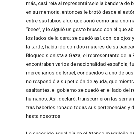
más, casi reía al representársele la bandera de
en su memoria, entonces le brotó desde el estóm
entre sus labios algo que sonó como una onomato
“beee”, y le siguió un gesto brusco con el que a
los lados de la cara; se quedó así, con los ojos
la tarde, había ido con dos mujeres de su bancada
Bloqueo sionista a Gaza; el representante de la F
encontraban varios de nacionalidad española, fu
mercenarios de Israel, conducidos a uno de su
no respondió a su petición de ayuda, que mient
asaltantes, el gobierno se quedó en el lado del 
humanos. Así, declaró, transcurrieron las seman
tras haberles robado todas sus pertenencias y de
hasta nosotros.
Lo sucedido aquel día en el Ateneo madrileño pa