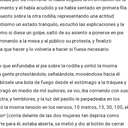
amento y el había acudido y se había sentado en primera fila.
uesto sobre la otra rodilla, representando una actitud
antísimo un estado tranquilo, escuchó las explicaciones y la
o si diese un golpe, saltó de su asiento a ponerse en pie
iminando a la mesa y al público su protesta, y finalizó
a que hacer y lo volvería a hacer si fuese necesario.
 que enfundaba el pie sobre la rodilla y sintió la misma
a gente protestándole, señalándole, moviéndose hacia él.
bírsele una bola de fuego desde el estómago a la tráquea y
o tragó en medio de mil sudores, se vio, iba corriendo con sus
tra, y temblores, y la luz del pasillo le parpadeaba en los
tió la misma tensión en los nervios, 10 metros, 15, 30, 100, e
sor! (corría delante de las dos mujeres tan deprisa como
te para él, estaba abierta, se metió y dio al botón de cerrar