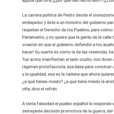
aguda que otra, ¡¿por qué has hecho eso?! ¡¿có
La carrera política de Pedro desde el sionazism
embajador y éste a un ministro del gobierno par
respetan el Derecho de los Pueblos, para colmo 
Parlamento, y no quiere que la gente de la calle t
ocasión en que el gobierno defendió a los asaltan
hacer! Su suerte es como la de las creencias, ha
Tus actos manifiestan el lado oculto, nos dicen 
régimen protofascista, esa base para construir un
y la igualdad, esa es la cadena que ahora quier
¿a qué tienes miedo? ¿a qué tiene miedo la arist
viña, dice el refrán.
A tanta falsedad el pueblo español le responde 
semejante decisión promotora de la guerra, del in