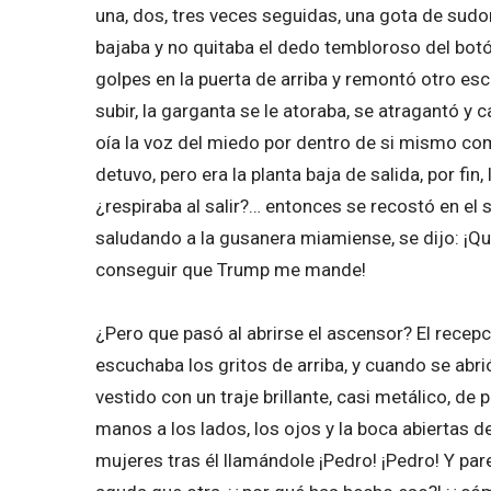
una, dos, tres veces seguidas, una gota de sudor f
bajaba y no quitaba el dedo tembloroso del botó
golpes en la puerta de arriba y remontó otro esc
subir, la garganta se le atoraba, se atragantó y c
oía la voz del miedo por dentro de si mismo co
detuvo, pero era la planta baja de salida, por fin,
¿respiraba al salir?… entonces se recostó en el
saludando a la gusanera miamiense, se dijo: ¡Que
conseguir que Trump me mande!
¿Pero que pasó al abrirse el ascensor? El rece
escuchaba los gritos de arriba, y cuando se abri
vestido con un traje brillante, casi metálico, de 
manos a los lados, los ojos y la boca abiertas d
mujeres tras él llamándole ¡Pedro! ¡Pedro! Y pa