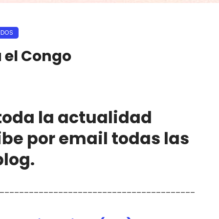
ADOS
a el Congo
 toda la actualidad
ibe por email todas las
blog.
________________________________________