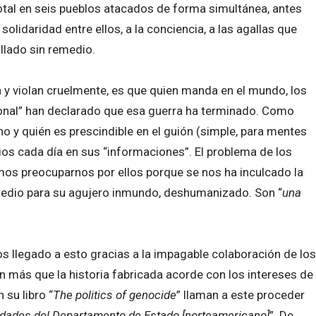
tal en seis pueblos atacados de forma simultánea, antes
solidaridad entre ellos, a la conciencia, a las agallas que
llado sin remedio.
 y violan cruelmente, es que quien manda en el mundo, los
onal” han declarado que esa guerra ha terminado. Como
ano y quién es prescindible en el guión (simple, para mentes
ios cada día en sus “informaciones”. El problema de los
os preocuparnos por ellos porque se nos ha inculcado la
medio para su agujero inmundo, deshumanizado. Son “
una
legado a esto gracias a la impagable colaboración de los
más que la historia fabricada acorde con los intereses de
su libro “
The politics of genocide
” llaman a este proceder
idades del Departamento de Estado [norteamericano]
”. De