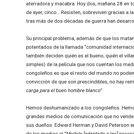
aterradora y macabra. Hoy dos, mañana 28 en to
de ayer, cinco… Resisten, sobreviven gracias a la 
tras más de dos décadas de guerra han desarro
Su principal problema, además de que los matan
potentados de la llamada “comunidad internaci
también deciden quién es el bueno, quién el vill
simples) de la película que nos cuentan los med
congoleños es que el resto del mundo no podem
convicción de que son prescindibles, no hay re
carga para el buen hombre blanco
”.
Hemos deshumanizado a los congoleños. Hemos l
grandes medios de comunicación que no venden 
sus dueños. Edward Herman y David Peterson en 
de los medios el “
Modelo [adaptado a las] neces