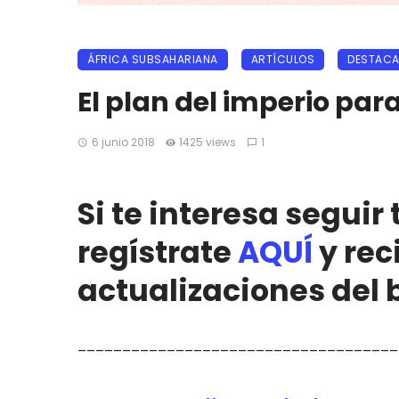
ÁFRICA SUBSAHARIANA
ARTÍCULOS
DESTAC
El plan del imperio par
6 junio 2018
1425 views
1
Si te interesa seguir
regístrate
AQUÍ
y rec
actualizaciones del 
____________________________________