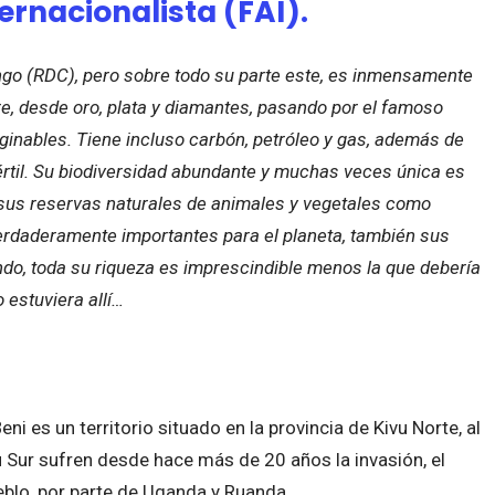
ernacionalista (FAI).
ngo (RDC), pero sobre todo su parte este, es inmensamente
e, desde oro, plata y diamantes, pasando por el famoso
maginables. Tiene incluso carb
ó
n, petr
ó
leo y gas, adem
á
s de
é
rtil. Su biodiversidad abundante y muchas veces
ú
nica es
sus reservas naturales de animales y vegetales como
erdaderamente importantes para el planeta, tambi
é
n sus
ndo, toda su riqueza es imprescindible menos la que deber
í
a
 estuviera all
í…
i es un territorio situado en la provincia de Kivu Norte, al
u Sur sufren desde hace más de 20 años la invasión, el
eblo, por parte de Uganda y Ruanda.