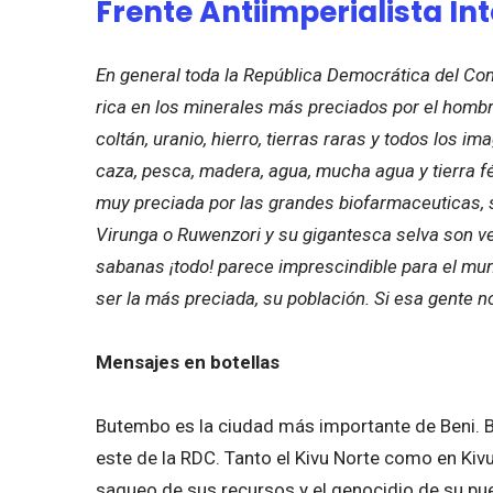
Frente Antiimperialista Int
En general toda la Rep
ú
blica Democr
á
tica del Co
rica en los minerales m
á
s preciados por el hombr
colt
á
n, uranio, hierro, tierras raras y todos los i
caza, pesca, madera, agua, mucha agua y tierra f
muy preciada por las grandes biofarmaceuticas, 
Virunga o Ruwenzori y su gigantesca selva son v
sabanas
¡
todo! parece imprescindible para el mu
ser la m
á
s preciada, su poblaci
ó
n. Si esa gente no
Mensajes en botellas
Butembo es la ciudad más importante de Beni. Ben
este de la RDC. Tanto el Kivu Norte como en Kiv
saqueo de sus recursos y el genocidio de su pu