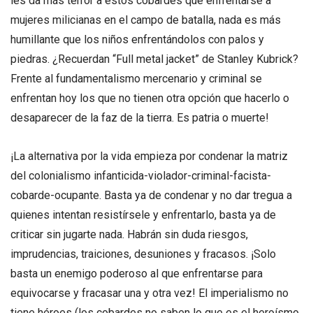
les da más terror a estos cobardes que enfrentarse a
mujeres milicianas en el campo de batalla, nada es más
humillante que los niños enfrentándolos con palos y
piedras. ¿Recuerdan “Full metal jacket” de Stanley Kubrick?
Frente al fundamentalismo mercenario y criminal se
enfrentan hoy los que no tienen otra opción que hacerlo o
desaparecer de la faz de la tierra. Es patria o muerte!
¡La alternativa por la vida empieza por condenar la matriz
del colonialismo infanticida-violador-criminal-facista-
cobarde-ocupante. Basta ya de condenar y no dar tregua a
quienes intentan resistírsele y enfrentarlo, basta ya de
criticar sin jugarte nada. Habrán sin duda riesgos,
imprudencias, traiciones, desuniones y fracasos. ¡Solo
basta un enemigo poderoso al que enfrentarse para
equivocarse y fracasar una y otra vez! El imperialismo no
tiene héroes (los cobardes no saben lo que es el heroísmo,