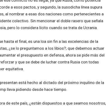
e ese conflicto no es ilegal, ya que Rusia, como potencia
corde a esos pactos, y segundo, la susodicha línea supura
s, al nombrar a esas dos naciones como pertenecientes a
idente colectivo. Sin mencionar el doble rasero que señala
sia, pero lo considera lícito cuando se trata de Ucrania.
hasta el final, es una loa sin fin a las excelencias de la
stas, ¿se lo preguntamos a los libios?; que debemos actuar
aumentar el presupuesto en defensa, ahora se pide más del
 reforzar y que se debe de luchar contra Rusia con todas
er equitativa.
esentan está hecho al dictado del próximo inquilino de la
ump lleva pidiendo desde hace tiempo.
dora de este país, ¿están dispuestos a que seamos nosotros,