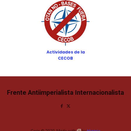
Actividades de la
CECOB
Frente Antiimperialista Internacionalista
Ceris © 2020. Made with
by
bkninja