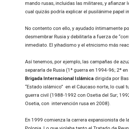
mando rusas, incluidas las militares, y afianzar 
cual quizás podría explicar el pusilánime papel 
No contento con ello, y ayudado íntimamente por 
desmembrar Rusia y debilitarla a fuerza de “con
inmediato. El yihadismo y el etnicismo más reacc
Así tenemos, por ejemplo, las campañas de azuz
separarla de Rusia (1ª guerra en 1994-96; 2ª en
Brigada Internacional Islámica
dirigida por Bas
“Estado islámico” en el Cáucaso norte, lo cual t
guerra civil (1988-1992 con Osetia del Sur; 19
Osetia, con intervención rusa en 2008).
En 1999 comienza la carrera expansionista de la
Polonia. Lo que violaba tanto el Tratado de Reu