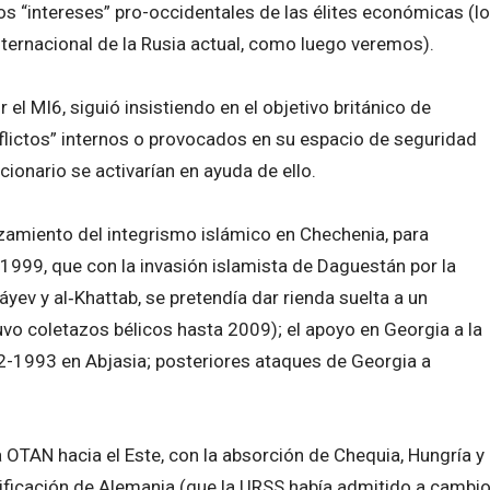
los “intereses” pro-occidentales de las élites económicas (lo
internacional de la Rusia actual, como luego veremos).
el MI6, siguió insistiendo en el objetivo británico de
flictos” internos o provocados en su espacio de seguridad
ionario se activarían en ayuda de ello.
amiento del integrismo islámico en Chechenia, para
 1999, que con la invasión islamista de Daguestán por la
áyev y al‑Khattab, se pretendía dar rienda suelta a un
uvo coletazos bélicos hasta 2009); el apoyo en Georgia a la
92-1993 en Abjasia; posteriores ataques de Georgia a
 OTAN hacia el Este, con la absorción de Chequia, Hungría y
nificación de Alemania (que la URSS había admitido a cambi