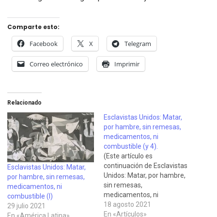
Comparte esto:
Facebook
X
Telegram
Correo electrónico
Imprimir
Relacionado
Esclavistas Unidos: Matar,
por hambre, sin remesas,
medicamentos, ni
combustible (y 4).
(Este artículo es
continuación de Esclavistas
Esclavistas Unidos: Matar,
Unidos: Matar, por hambre,
por hambre, sin remesas,
sin remesas,
medicamentos, ni
medicamentos, ni
combustible (I)
combustible (3)) La
18 agosto 2021
29 julio 2021
serie Esclavistas Unidos:
En «Artículos»
En «América Latina»