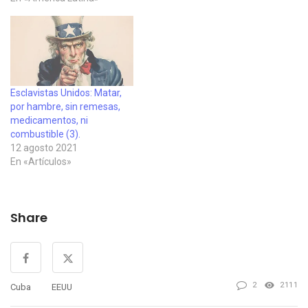
Matar, por hambre, … , ha
atendido primero a la
declaración mundial en la
ONU contra el bloqueo,
¿recuerdan que
comenzamos con el cuadro
Guernica, de Picasso? Nos
Esclavistas Unidos: Matar,
preguntamos entonces qué
por hambre, sin remesas,
pasaría…
medicamentos, ni
combustible (3).
12 agosto 2021
En «Artículos»
Share
2
2111
Cuba
EEUU