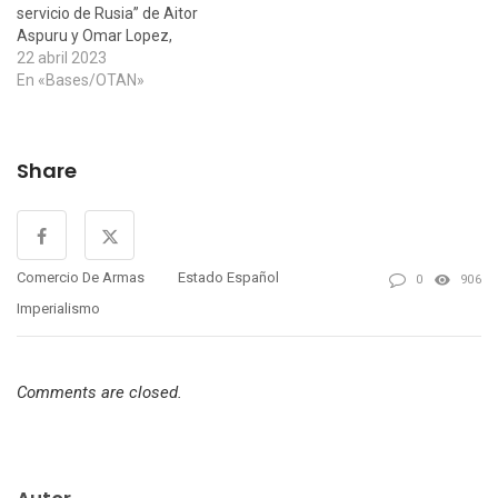
servicio de Rusia” de Aitor
Aspuru y Omar Lopez,
publicado en Naiz hacia el
22 abril 2023
11 de abril de este año. Un
En «Bases/OTAN»
artículo que, plagado de
insultos, critica a la
manifestación antiOTAN y
Share
antiimperialista del 11 de
marzo en Bilbao…
Comercio De Armas
Estado Español
0
906
Imperialismo
Comments are closed.