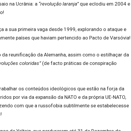
saio na Ucrânia: a
“revolução laranja”
que eclodiu em 2004 e
o!
a a sua primeira vaga desde 1999, explorando o ataque e
amente países que haviam pertencido ao Pacto de Varsóvia!
o da reunificação da Alemanha, assim como o estilhaçar da
voluções coloridas”
(de facto práticas de conspiração
trabalhar os conteúdos ideológicos que estão na forja da
ridos por via da expansão da NATO e da própria UE-NATO,
azendo com que a russofobia subtilmente se estabelecesse
!
rnos de Yeltsin, que perduraram até 31 de Dezembro de