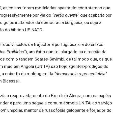
TO, as coisas foram modeladas apesar do contratempo que
 progressivamente por via do
“verão quente”
que acabaria por
o golpe instalador da democracia burguesa, ou seja a
ção do híbrido UE-NATO!
r dos vínculos da trajectória portuguesa, é a do enlace
tos Proibidos”
), um êxito que foi alargado na direcção da
nos com o tandem Soares-Savimbi, de tal modo que, os que
m mão em Angola (UNITA) são hoje agentes-pródigos do
, a coberto da moldagem da
“democracia representativa”
m Bicesse!…
ia o reaproveitamento do Exercício Alcora, com os papéis
ander e para uma sequela comum como a UNITA, ao serviço
on”
unipolar, mentor de russofobia galopante e forjador do