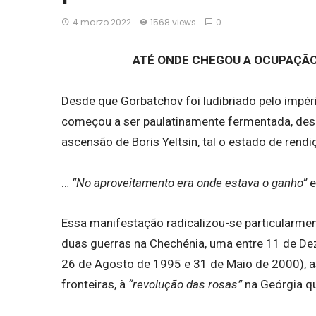
4 marzo 2022
1568 views
0
ATÉ ONDE CHEGOU A OCUPAÇÃO
Desde que Gorbatchov foi ludibriado pelo impér
começou a ser paulatinamente fermentada, desd
ascensão de Boris Yeltsin, tal o estado de rend
…
“No aproveitamento era onde estava o ganho”
e
Essa manifestação radicalizou-se particularmen
duas guerras na Chechénia, uma entre 11 de D
26 de Agosto de 1995 e 31 de Maio de 2000), as
fronteiras, à
“revolução das rosas”
na Geórgia q