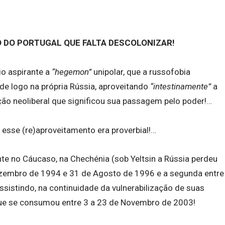
 DO PORTUGAL QUE FALTA DESCOLONIZAR!
io aspirante a
“hegemon”
unipolar, que a russofobia
e logo na própria Rússia, aproveitando
“intestinamente”
a
ição neoliberal que significou sua passagem pelo poder!…
 esse (re)aproveitamento era proverbial!…
te no Cáucaso, na Chechénia (sob Yeltsin a Rússia perdeu
ezembro de 1994 e 31 de Agosto de 1996 e a segunda entre
sistindo, na continuidade da vulnerabilização de suas
ue se consumou entre 3 a 23 de Novembro de 2003!