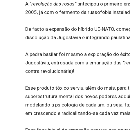
A
“revolução das rosas”
antecipou o primeiro en
2005, já com o fermento da russofobia instalad
De facto a expansão do híbrido UE-NATO, começ
dissolução da Jugoslávia e integrando paulatin
A pedra basilar foi mesmo a exploração do êxit
Jugoslávia, entrosada com a emanação das
“re
contra revolucionária)!
Esse produto tóxico serviu, além do mais, para 
superestrutura mental dos novos poderes adqui
modelando a psicologia de cada um, ou seja, f
em crescendo e radicalizando-se cada vez mais
Essa fase inicial de expansão ocorreu nos gove