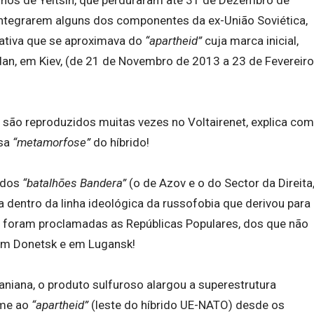
integrarem alguns dos componentes da ex-União Soviética,
ativa que se aproximava do
“apartheid”
cuja marca inicial,
an, em Kiev, (de 21 de Novembro de 2013 a 23 de Fevereiro
s são reproduzidos muitas vezes no Voltairenet, explica com
ssa
“metamorfose”
do híbrido!
o dos
“batalhões Bandera”
(o de Azov e o do Sector da Direita
a dentro da linha ideológica da russofobia que derivou para
, foram proclamadas as Repúblicas Populares, dos que não
 em Donetsk e em Lugansk!
niana, o produto sulfuroso alargou a superestrutura
rme ao
“apartheid”
(leste do híbrido UE-NATO) desde os