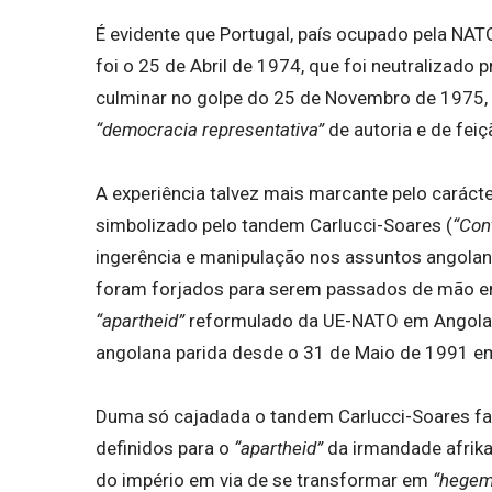
É evidente que Portugal, país ocupado pela NA
foi o 25 de Abril de 1974, que foi neutralizado
culminar no golpe do 25 de Novembro de 1975, 
“democracia representativa”
de autoria e de fei
A experiência talvez mais marcante pelo carácte
simbolizado pelo tandem Carlucci-Soares (
“Con
ingerência e manipulação nos assuntos angola
foram forjados para serem passados de mão e
“apartheid”
reformulado da UE-NATO em Angola
angolana parida desde o 31 de Maio de 1991 e
Duma só cajadada o tandem Carlucci-Soares faz
definidos para o
“apartheid”
da irmandade afrik
do império em via de se transformar em
“hegem