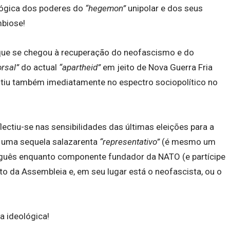
lógica dos poderes do
“hegemon”
unipolar e dos seus
mbiose!
, que se chegou à recuperação do neofascismo e do
rsal”
do actual
“apartheid”
em jeito de Nova Guerra Fria
rcutiu também imediatamente no espectro sociopolítico no
lectiu-se nas sensibilidades das últimas eleições para a
a uma sequela salazarenta
“representativo”
(é mesmo um
uguês enquanto componente fundador da NATO (e partícipe
o da Assembleia e, em seu lugar está o neofascista, ou o
ra ideológica!