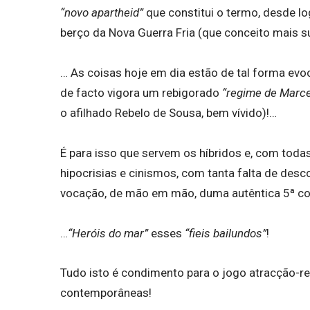
“novo apartheid”
que constitui o termo, desde l
berço da Nova Guerra Fria (que conceito mais s
… As coisas hoje em dia estão de tal forma ev
de facto vigora um rebigorado
“regime de Marce
o afilhado Rebelo de Sousa, bem vívido)!…
É para isso que servem os híbridos e, com tod
hipocrisias e cinismos, com tanta falta de desc
vocação, de mão em mão, duma autêntica 5ª co
…
“Heróis do mar”
esses
“fieis bailundos”
!
Tudo isto é condimento para o jogo atracção-r
contemporâneas!