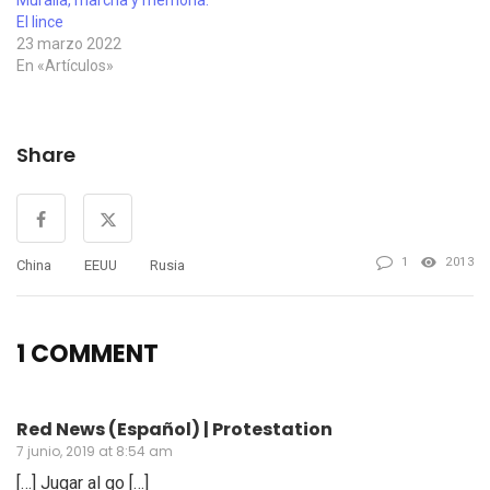
Muralla, marcha y memoria.
El lince
23 marzo 2022
En «Artículos»
Share
1
2013
China
EEUU
Rusia
1 COMMENT
Red News (Español) | Protestation
7 junio, 2019 at 8:54 am
[…] Jugar al go […]