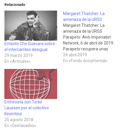
Relacionado
Margaret Thatcher: La
amenaza de la URSS
Margaret Thatcher: La
amenaza de la URSS
Parapeto. Anti-Imperialist
Network, 6 de abril de 2019.
Ernesto Che Guevara sobre
Parapeto recupera unas
el intercambio desigual
confesiones de la que fuera
24 abril 2019
29 marzo 2019
Primera Ministra del Reino
En «Fondo documental»
En «Artículos»
Unido y artífice del
paradigma neoliberal, en las
que explica las verdaderas
razones para el
enfrentamiento con la
Unión Soviética (el éxito
económico…
Entrevista con Torkil
Lauesen por el colectivo
Kesintisiz
25 agosto 2018
En «Destacados»