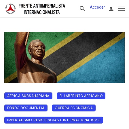
Acceder
ÁFRICA SUBSAHARIANA
EL LABERINTO AFRICANO
FONDO DOCUMENTAL
GUERRA ECONÓMICA
IMPERIALISMO, RESISTENCIAS E INTERNACIONALISMO