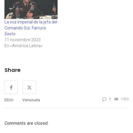
DICTADURA VENEZOLANA‘
detallan…
MASTERSTROKE ’” y se
presenta…
La voz imperial de la jefa del
Comando Sur. Farruco
Sesto
11 noviembre 2023
En «América Latina»
Share
0
1322
EEUU
Venezuela
Comments are closed.