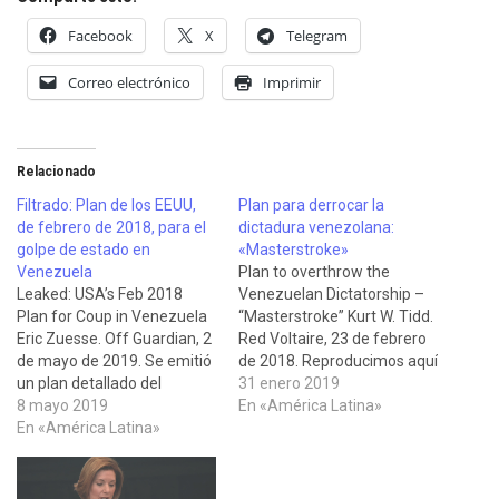
Facebook
X
Telegram
Correo electrónico
Imprimir
Relacionado
Filtrado: Plan de los EEUU,
Plan para derrocar la
de febrero de 2018, para el
dictadura venezolana:
golpe de estado en
«Masterstroke»
Venezuela
Plan to overthrow the
Leaked: USA’s Feb 2018
Venezuelan Dictatorship –
Plan for Coup in Venezuela
“Masterstroke” Kurt W. Tidd.
Eric Zuesse. Off Guardian, 2
Red Voltaire, 23 de febrero
de mayo de 2019. Se emitió
de 2018. Reproducimos aquí
un plan detallado del
el Plan del Jefe del
31 enero 2019
COMANDO SUR DE
8 mayo 2019
Comando Sur de los EEUU,
En «América Latina»
ESTADOS UNIDOS con
En «América Latina»
calificado como "top secret"
fecha 23 DE FEBRERO DE
y filtrado hace un tiempo,
2018 con el título "PLAN
que había publicado Red
PARA DERRIBAR LA
Voltaire y en el que se