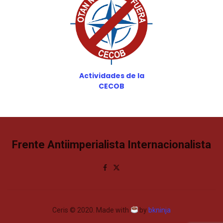
Actividades de la
CECOB
Frente Antiimperialista Internacionalista
Ceris © 2020. Made with
by
bkninja