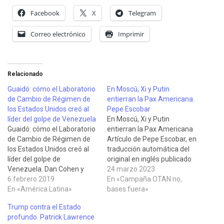
Facebook
X
Telegram
Correo electrónico
Imprimir
Relacionado
Guaidó: cómo el Laboratorio
En Moscú, Xi y Putin
de Cambio de Régimen de
entierran la Pax Americana.
los Estados Unidos creó al
Pepe Escobar
líder del golpe de Venezuela
En Moscú, Xi y Putin
Guaidó: cómo el Laboratorio
entierran la Pax Americana
de Cambio de Régimen de
Artículo de Pepe Escobar, en
los Estados Unidos creó al
traducción automática del
líder del golpe de
original en inglés publicado
Venezuela. Dan Cohen y
en The Craddle el 22 de
24 marzo 2023
Max Blumenthal. Sociología
6 febrero 2019
marzo de 2023. Son el
En «Campaña OTAN no,
en la Red, 29 de enero de
En «América Latina»
presidente chino, Xi Jinping,
bases fuera»
2019. Juan Guaidó es el
y el presidente ruso,
Trump contra el Estado
producto de un proyecto de
Vladimir Putin, los que ahora
profundo. Patrick Lawrence
una década supervisado por
dirigen el espectáculo