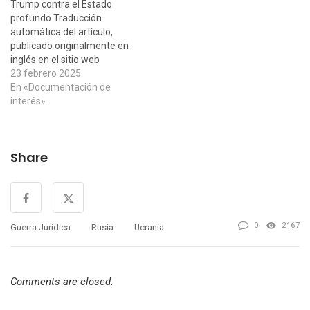
Trump contra el Estado
entrenadores de cambio
multilateral y…
profundo Traducción
de…
automática del artículo,
publicado originalmente en
inglés en el sitio web
Popular Resistance el 18 de
23 febrero 2025
febrero de 2025, del
En «Documentación de
columnista, conferenciante
interés»
y corresponsal del
International Herald Tribune,
reiteradamente censurado
Share
en los medios Patrick
Lawrence. En esta ocasión
analiza los numerosos
gestos realizados por…
0
2167
Guerra Jurídica
Rusia
Ucrania
Comments are closed.