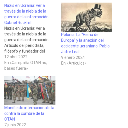
Nazis en Ucrania: ver a
través de la niebla de la
guerra de la información.
Gabriel Rockhill
Nazis en Ucrania: ver a
través de la niebla de la
Polonia: La “Hiena de
guerra de la información
Europa” y la anexión del
Artículo del periodista,
occidente ucraniano. Pablo
filósofo y fundador del
Jofre Leal
Critical Theory Workshop
12 abril 2022
9 enero 2024
Gabriel Rockhill, publicado
En «Campaña OTAN no,
En «Artículos»
en Observatorio de la Crisis
bases fuera»
el 7 de abril de 2022, en el
que documenta las
conexiones de la
ultraderecha ucraniana
con…
Manifiesto internacionalista
contra la cumbre de la
OTAN
7 junio 2022