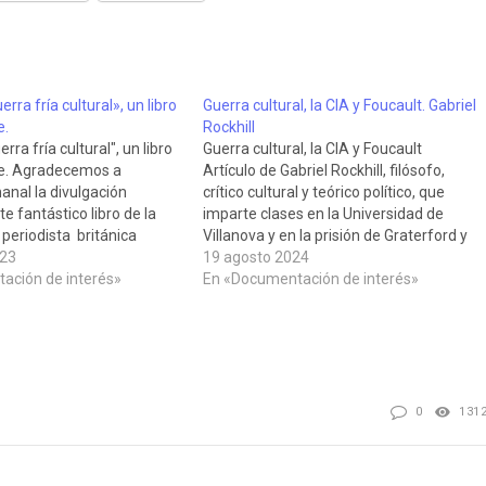
erra fría cultural», un libro
Guerra cultural, la CIA y Foucault. Gabriel
e.
Rockhill
erra fría cultural", un libro
Guerra cultural, la CIA y Foucault
le. Agradecemos a
Artículo de Gabriel Rockhill, filósofo,
nal la divulgación
crítico cultural y teórico político, que
te fantástico libro de la
imparte clases en la Universidad de
 periodista británica
Villanova y en la prisión de Graterford y
or Saunders que describe
023
dirige el Taller de Teoría Crítica de la
19 agosto 2024
 CIA en el frente cultural
ación de interés»
Sorbona, publicado en Observatorio de
En «Documentación de interés»
II Guerra Mundial,
la Crisis el 15 de agosto…
la propaganda…
0
131