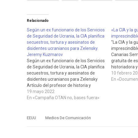
Relacionado
Según un ex funcionario de los Servicios
«La CIA y la gu
de Seguridad de Ucrania, la CIA planifica
imprescindibl
secuestros, tortura y asesinatos de
"La CIA y la gu
disidentes ucranianos para Zelensky.
imprescindib
Jeremy Kuzmarov
Canarias Sema
Según un ex funcionario de los Servicios
gratuita de es
de Seguridad de Ucrania, la CIA planifica
historiadora y
secuestros, tortura y asesinatos de
Frances Ston
10 febrero 2
disidentes ucranianos para Zelensky
el papel de la
En «Document
Artículo del profesor de historia y
después de la 
relaciones internacionales e
19 mayo 2022
financiando 
investigador sobre acciones
En «Campaña OTAN no, bases fuera»
encubiertas de l apolítica exterior
norteamericana Jeremy Kusmarov
aparecido en el blog Trikooba el 2…
EEUU
Medios De Comunicación