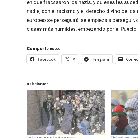
en que fracasaron los nazis, y quienes les suced
nadie, con el racismo y el derecho divino de los e
europeo se perseguirá, se empieza a perseguir, o 
clases más humildes, empezando por el Pueblo P
Comparte esto:
Facebook
X
Telegram
Correo
Relacionado
La ley que no te deja vivir
Palestina exi