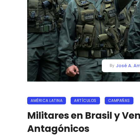
José A. Am
By
AMÉRICA LATINA
ARTÍCULOS
CAMPAÑAS
Militares en Brasil y V
Antagónicos