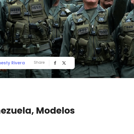
esty Rivera
Share
enezuela, Modelos