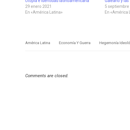
Utopía e identidad latinoamericana
Galeano y las
29 enero 2021
5 septiembre
En «América Latina»
En «América 
América Latina
Economía Y Guerra
Hegemonía Ideológ
Comments are closed.