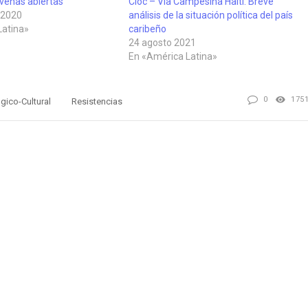
 venas abiertas
Cloc – Vía Campesina Haití: Breve
 2020
análisis de la situación política del país
Latina»
caribeño
24 agosto 2021
En «América Latina»
0
175
ico-Cultural
Resistencias