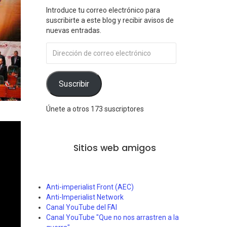
Introduce tu correo electrónico para
suscribirte a este blog y recibir avisos de
nuevas entradas.
Dirección
de
correo
electrónico
Suscribir
Únete a otros 173 suscriptores
Sitios web amigos
Anti-imperialist Front (AEC)
Anti-Imperialist Network
Canal YouTube del FAI
Canal YouTube "Que no nos arrastren a la