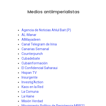
Medios antiimperialistas
Agencia de Noticias Ahlul Bait (P)
AL-Manar
AlMayadeen
Canal Telegram de Irina
Canarias Semanal
Counterpunch
Cubadebate
Cubainformación
El Confidencial Saharaui
Hispan TV
Insurgente
Investig'Action
Kaos en la Red
La Comuna
La Haine
Misión Verdad
Movimiento Político de Resistencia MPR21