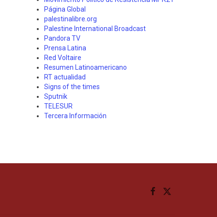
Página Global
palestinalibre.org
Palestine International Broadcast
Pandora TV
Prensa Latina
Red Voltaire
Resumen Latinoamericano
RT actualidad
Signs of the times
Sputnik
TELESUR
Tercera Información