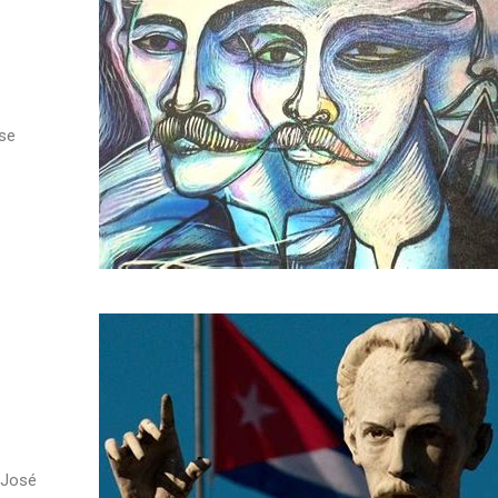
 se
 José