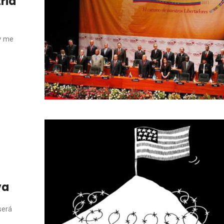
ria
y me
va
será