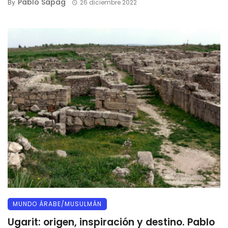
Pablo Sapag
By
26 diciembre 2022
MUNDO ÁRABE/MUSULMÁN
Ugarit: origen, inspiración y destino. Pablo