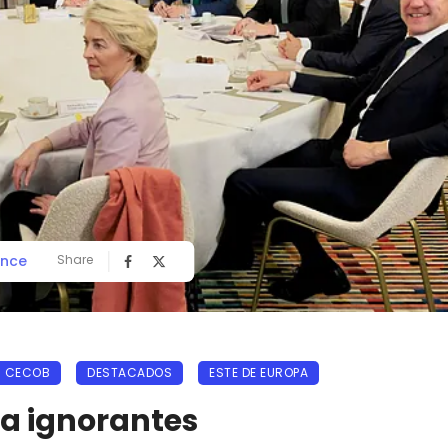
lince
Share
CECOB
DESTACADOS
ESTE DE EUROPA
ra ignorantes