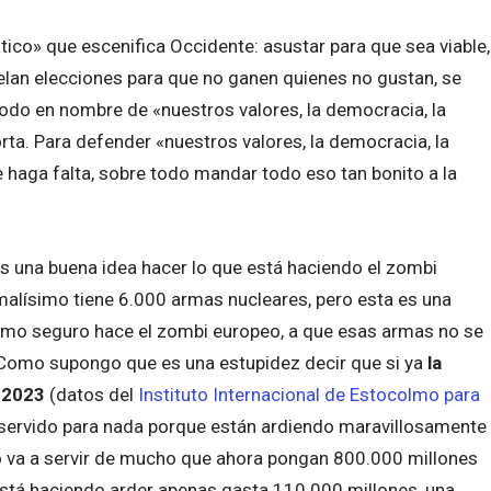
co» que escenifica Occidente: asustar para que sea viable,
celan elecciones para que no ganen quienes no gustan, se
odo en nombre de «nuestros valores, la democracia, la
rta. Para defender «nuestros valores, la democracia, la
 haga falta, sobre todo mandar todo eso tan bonito a la
s una buena idea hacer lo que está haciendo el zombi
lísimo tiene 6.000 armas nucleares, pero esta es una
omo seguro hace el zombi europeo, a que esas armas no se
 Como supongo que es una estupidez decir que si ya
la
o 2023
(datos del
Instituto Internacional de Estocolmo para
 servido para nada porque están ardiendo maravillosamente
o va a servir de mucho que ahora pongan 800.000 millones
está haciendo arder apenas gasta 110.000 millones, una