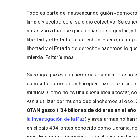
Todo es parte del nauseabundo guión «democráti
limpio y ecológico el suicidio colectivo. Se can
satanizan a los que ganan cuando no gustan, y t
libertad y el Estado de derecho». Bueno, no impo
libertad y el Estado de derecho» hacemos lo que
mierda. Faltaría más.
Supongo que es una perogrullada decir que no e
conocido como Unión Europea cuando el malo ma
minucia. Como no es una buena idea apostar, c
van a utilizar por mucho que pinchemos al oso.
OTAN gastó 1’34 billones de dólares en el añ
la Investigación de la Paz
) y esas armas no han
en el país 404, antes conocido como Ucrania, n
más. Eso por no mencionar que el país que las 