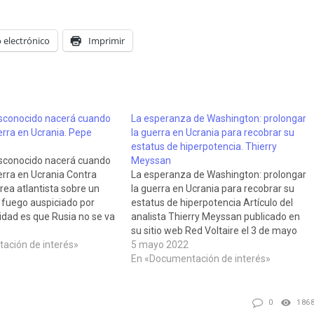
 electrónico
Imprimir
conocido nacerá cuando
La esperanza de Washington: prolongar
erra en Ucrania. Pepe
la guerra ‎en Ucrania para recobrar su
estatus de ‎hiperpotencia. Thierry
conocido nacerá cuando
Meyssan
erra en Ucrania Contra
La esperanza de Washington: prolongar
rea atlantista sobre un
la guerra ‎en Ucrania para recobrar su
l fuego auspiciado por
estatus de ‎hiperpotencia Artículo del
lidad es que Rusia no se va
analista Thierry Meyssan publicado en
ar porque sabe que tiene
su sitio web Red Voltaire el 3 de mayo
cnicamente ganada y
ación de interés»
de 2022, que clarifica las posciones de
5 mayo 2022
o puede desafiar esta
EEUU, Rusia y Ucrania en relación con la
En «Documentación de interés»
guerra y explica que ya no…
0
186