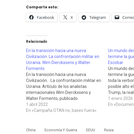
Comparte esto:
Facebook
X
Telegram
Correo
Relacionado
En la transición hacia una nueva
Un mundo des
Civilización. La confrontación militar en
termine la gu
Ucrania. Wim Dierckxsens y Walter
Escobar
Formento
Un mundo des
En la transición hacia una nueva
termine la gu
Civilización. . La confrontación militar en
toda la verbor
Ucrania. Artículo de los analistas
posible alto e
internacionales Wim Dierckxsens y
Trump, la rea
Walter Formento, publicado
a dejar engañ
1 enero 2026
originalmente en el blog de Wim
1 abril 2022
la guerra té
En «Document
Dierckxsens el 29 de marzo de 2022. En
En «Campaña OTAN no, bases fuera»
occidente sol
el se insiste en que la guerra en Ucrania
situación…
no es simplemente…
China
Economía Y Guerra
EEUU
Rusia