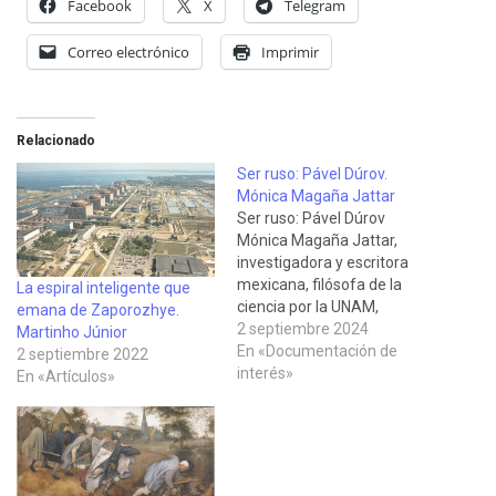
Facebook
X
Telegram
Correo electrónico
Imprimir
Relacionado
Ser ruso: Pável Dúrov.
Mónica Magaña Jattar
Ser ruso: Pável Dúrov
Mónica Magaña Jattar,
investigadora y escritora
mexicana, filósofa de la
La espiral inteligente que
ciencia por la UNAM,
emana de Zaporozhye.
reflexiona en Aporrea, el 30
2 septiembre 2024
Martinho Júnior
de agosto de 2024, sobre la
En «Documentación de
2 septiembre 2022
detención de Pável Dúrov, el
interés»
En «Artículos»
fundador de Telegram: "Así
como la humanidad se
favoreció de la libertad de
prensa de Julian…