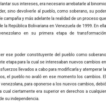
elantar sus intereses, era necesario arrebatarle al binomi
er, sino devolverle al pueblo, como soberano, su pode
 de campaña y más adelante la realidad de un proceso qu
e la República Bolivariana en Venezuela de 1999. En ell
venezolano en su primera etapa de transformació
cer ese poder constituyente del pueblo como soberan
ente etapa para la cual se interesaban nuevos cambios e
esfuerzos llevados a cabo para modificarla y atemperar l
os, el pueblo no avaló en ese momento los cambios. E
a venezolana, para oponerse a los nuevos cambios, debi
la cual ciertamente era superior en derechos a cualquie
de su independencia.