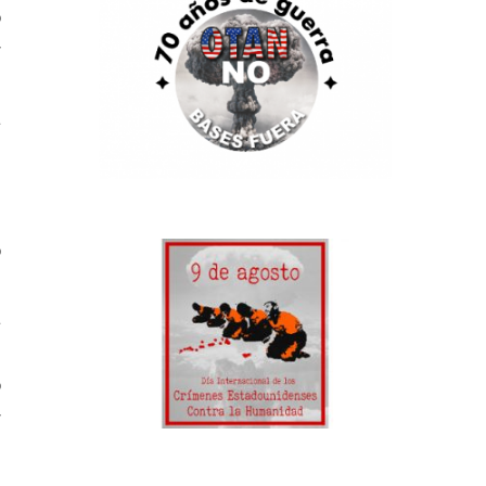
o
r
e
a
n
o
n
a
l
ó
r