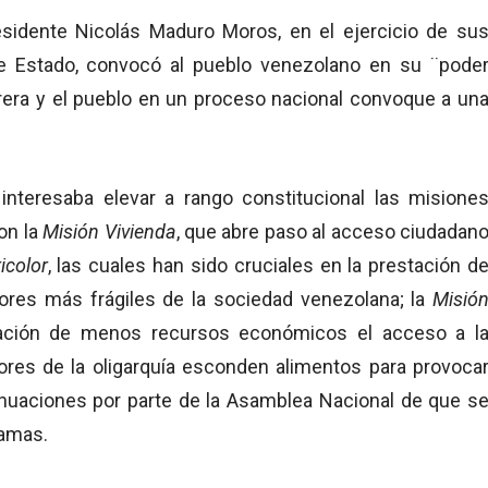
esidente Nicolás Maduro Moros, en el ejercicio de su
e Estado, convocó al pueblo venezolano en su ¨pode
brera y el pueblo en un proceso nacional convoque a un
interesaba elevar a rango constitucional las misione
on la
Misión Vivienda
, que abre paso al acceso ciudadan
icolor
, las cuales han sido cruciales en la prestación d
tores más frágiles de la sociedad venezolana; la
Misió
blación de menos recursos económicos el acceso a l
res de la oligarquía esconden alimentos para provoca
sinuaciones por parte de la Asamblea Nacional de que s
ramas.