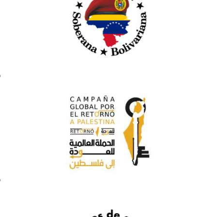
n
n
s
o
l
u
u
s
o
.
l