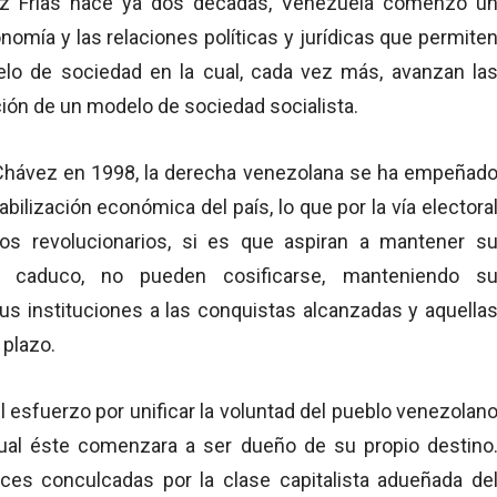
ez Frías hace ya dos décadas, Venezuela comenzó u
omía y las relaciones políticas y jurídicas que permite
lo de sociedad en la cual, cada vez más, avanzan la
ción de un modelo de sociedad socialista.
Chávez en 1998, la derecha venezolana se ha empeñad
abilización económica del país, lo que por la vía electora
s revolucionarios, si es que aspiran a mantener s
y caduco, no pueden cosificarse, manteniendo s
sus instituciones a las conquistas alcanzadas y aquella
 plazo.
 esfuerzo por unificar la voluntad del pueblo venezolan
cual éste comenzara a ser dueño de su propio destino
es conculcadas por la clase capitalista adueñada de