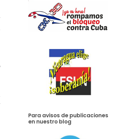
s
r
a
s
o
e
n
a
r
e
Para avisos de publicaciones
en nuestro blog