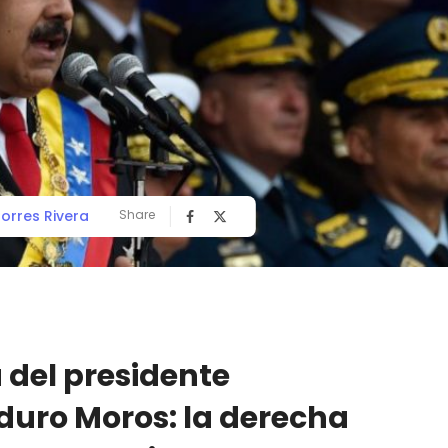
orres Rivera
Share
 del presidente
duro Moros: la derecha