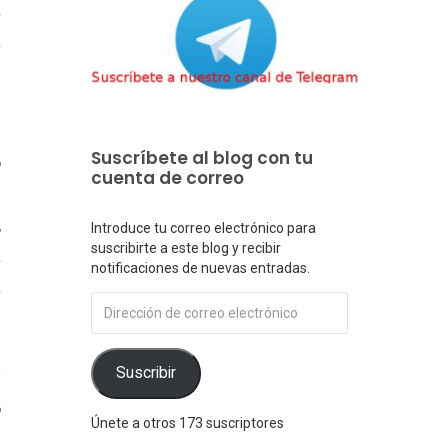
a
a
e
Suscríbete al blog con tu
o
cuenta de correo
n
,
Introduce tu correo electrónico para
suscribirte a este blog y recibir
a
notificaciones de nuevas entradas.
a
Dirección
de
correo
electrónico
Suscribir
y
o
Únete a otros 173 suscriptores
l