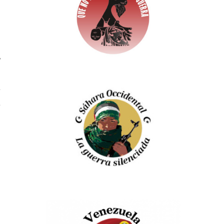
,
s
a
a
l
s
s
s
l