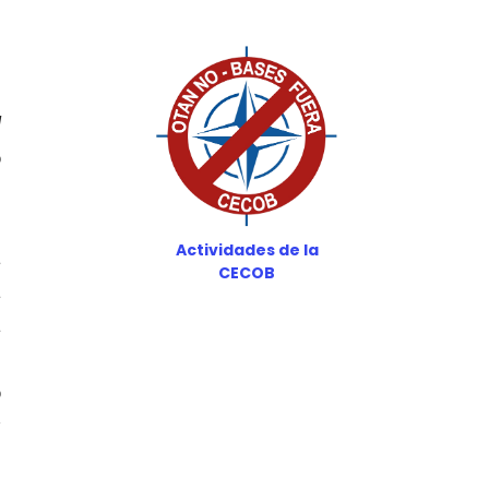
a
l
o
Actividades de la
a
CECOB
a
a
l
o
y