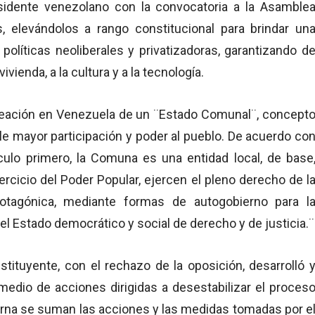
esidente venezolano con la convocatoria a la Asamble
, elevándolos a rango constitucional para brindar un
políticas neoliberales y privatizadoras, garantizando d
vivienda, a la cultura y a la tecnología.
creación en Venezuela de un ¨Estado Comunal¨, concept
e mayor participación y poder al pueblo. De acuerdo co
culo primero, la Comuna es una entidad local, de base
rcicio del Poder Popular, ejercen el pleno derecho de l
protagónica, mediante formas de autogobierno para l
el Estado democrático y social de derecho y de justicia.¨
tituyente, con el rechazo de la oposición, desarrolló 
medio de acciones dirigidas a desestabilizar el proces
terna se suman las acciones y las medidas tomadas por e