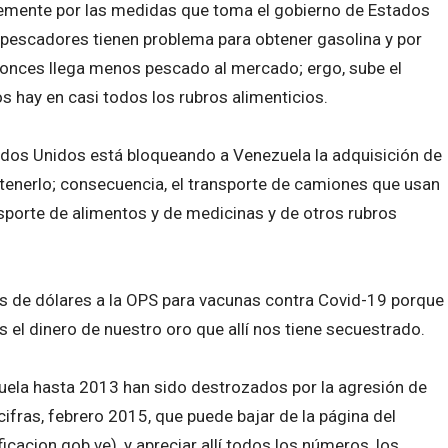
emente por las medidas que toma el gobierno de Estados
 pescadores tienen problema para obtener gasolina y por
tonces llega menos pescado al mercado; ergo, sube el
 hay en casi todos los rubros alimenticios.
ados Unidos está bloqueando a Venezuela la adquisición de
btenerlo; consecuencia, el transporte de camiones que usan
porte de alimentos y de medicinas y de otros rubros
s de dólares a la OPS para vacunas contra Covid-19 porque
 el dinero de nuestro oro que allí nos tiene secuestrado.
uela hasta 2013 han sido destrozados por la agresión de
cifras, febrero 2015, que puede bajar de la página del
cacion.gob.ve), y apreciar allí todos los números, los