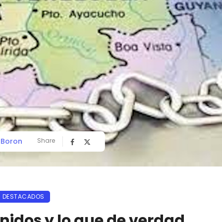
o Boron
Share
DESTACADOS
nidos y lo que de verdad