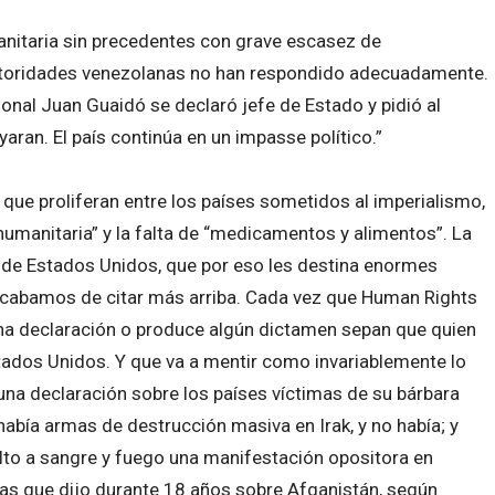
nitaria sin precedentes con grave escasez de
autoridades venezolanas no han respondido adecuadamente.
onal Juan Guaidó se declaró jefe de Estado y pidió al
aran. El país continúa en un impasse político.”
 que proliferan entre los países sometidos al imperialismo,
umanitaria” y la falta de “medicamentos y alimentos”. La
 de Estados Unidos, que por eso les destina enormes
acabamos de citar más arriba. Cada vez que Human Rights
na declaración o produce algún dictamen sepan que quien
tados Unidos. Y que va a mentir como invariablemente lo
una declaración sobre los países víctimas de su bárbara
abía armas de destrucción masiva en Irak, y no había; y
elto a sangre y fuego una manifestación opositora en
 las que dijo durante 18 años sobre Afganistán, según