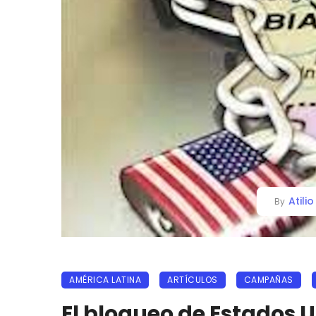
Atili
By
AMÉRICA LATINA
ARTÍCULOS
CAMPAÑAS
El bloqueo de Estados U