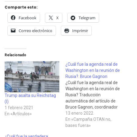
Comparte esto:
Facebook
X
Telegram
Correo electrónico
Imprimir
Relacionado
¿Cuál fue la agenda real de
Washington en la reunión de
Rusia?. Bruce Gagnon
¿Cuál fue la agenda real de
Washington en la reunión de
Rusia? Traducción
Trump asalta su Reichstag
automática del artículo de
(I)
Bruce Gagnon, coordinador
1 febrero 2021
de la Red Global Contra las
13 enero 2022
En «Artículos»
Armas y la Fuerza Nuclear
En «Campaña OTAN no,
en el Espacio, aparecido
bases fuera»
originalmente en inglés en
¿Cuál fue la verdadera