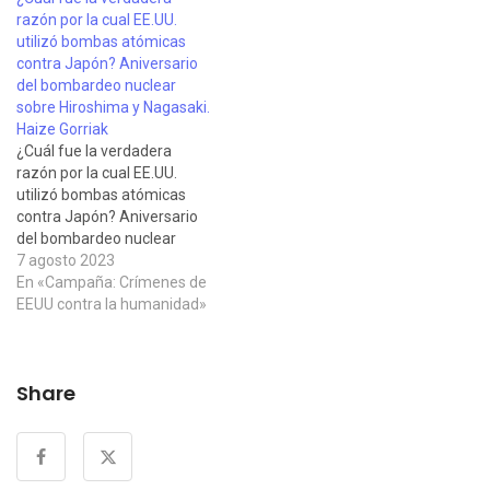
su blog Organizing Notes el
razón por la cual EE.UU.
12 de enero de 2021 en…
utilizó bombas atómicas
contra Japón? Aniversario
del bombardeo nuclear
sobre Hiroshima y Nagasaki.
Haize Gorriak
¿Cuál fue la verdadera
razón por la cual EE.UU.
utilizó bombas atómicas
contra Japón? Aniversario
del bombardeo nuclear
sobre Hiroshima y Nagasaki
7 agosto 2023
Un detallado análisis e
En «Campaña: Crímenes de
investigación entre las
EEUU contra la humanidad»
fuentes sobre los motivos
por los que EEUU ejecutó el
mayor crimen de lesa
Share
humanidad conocido hasta
el momento, publicado por…