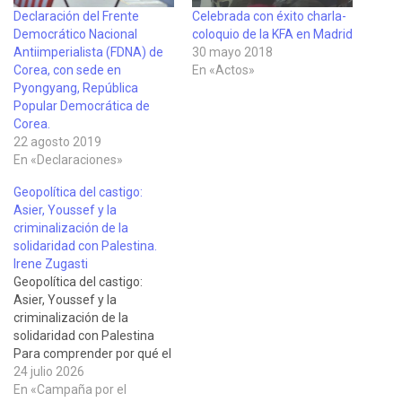
Declaración del Frente
Celebrada con éxito charla-
Democrático Nacional
coloquio de la KFA en Madrid
Antiimperialista (FDNA) de
30 mayo 2018
Corea, con sede en
En «Actos»
Pyongyang, República
Popular Democrática de
Corea.
22 agosto 2019
En «Declaraciones»
Geopolítica del castigo:
Asier, Youssef y la
criminalización de la
solidaridad con Palestina.
Irene Zugasti
Geopolítica del castigo:
Asier, Youssef y la
criminalización de la
solidaridad con Palestina
Para comprender por qué el
Estado español intenta
24 julio 2026
hacer prosperar una causa
En «Campaña por el