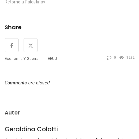
por terrorismo contra dos
Retorno a Palestina»
personas que no suponen
una amenaza real, hay que
mirar hacia el papel de Israel
Share
en el control social global.
Ante…
0
1292
Economía Y Guerra
EEUU
Comments are closed.
Autor
Geraldina Colotti