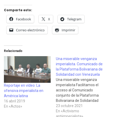
Comparte esto:
Facebook
X
Telegram
Correo electrónico
Imprimir
Relacionado
Una miserable venganza
imperialista. Comunicado de
la Plataforma Bolivariana de
Solidaridad con Venezuela
Una miserable venganza
imperialista Facilitamos el
Reportaje en vídeo: La
acceso al Comunicado
ofensiva imperialista en
conjunto de la Plataforma
América latina
Bolivariana de Solidaridad
16 abril 2019
con Venezuela y de la
23 octubre 2021
En «Actos»
Coordinadora Estatal de
En «Activismo
Solidaridad con Cuba,
antiimperialista»