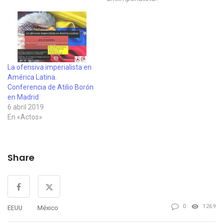
ambas de Madrid,
denunciando el secuestro
por la administración de los
EEUU del diplomático
venezolano Alex Saab,
quien desarrollara una
La ofensiva imperialista en
crucial labor en…
América Latina.
Conferencia de Atilio Borón
en Madrid
6 abril 2019
En «Actos»
Share
0
1269
EEUU
México