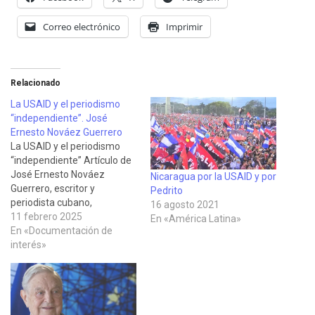
Correo electrónico
Imprimir
Relacionado
La USAID y el periodismo
“independiente”. José
Ernesto Nováez Guerrero
La USAID y el periodismo
“independiente” Artículo de
José Ernesto Nováez
Nicaragua por la USAID y por
Guerrero, escritor y
Pedrito
periodista cubano,
16 agosto 2021
Coordinador del capítulo
11 febrero 2025
En «América Latina»
cubano de la Red en
En «Documentación de
Defensa de la Humanidad y
interés»
Rector de la Universidad de
las Artes, publicado en Al
Mayadeen el 8 de febrero
de 2025, en el que analiza…