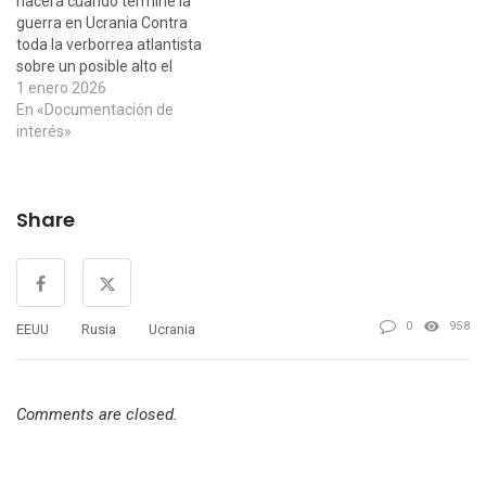
nacerá cuando termine la
guerra en Ucrania Contra
toda la verborrea atlantista
sobre un posible alto el
fuego auspiciado por
1 enero 2026
Trump, la realidad es que
En «Documentación de
Rusia no se va a dejar
interés»
engañar porque sabe que
tiene la guerra
técnicamente ganada y
Share
occidente solo puede
desafiar esta situación…
0
958
EEUU
Rusia
Ucrania
Comments are closed.