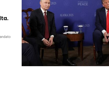
lta.
andato