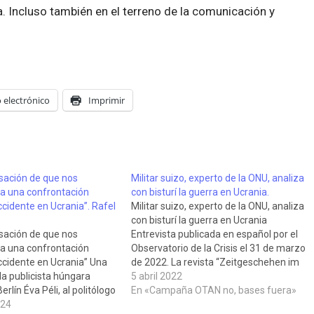
a. Incluso también en el terreno de la comunicación y
 electrónico
Imprimir
sación de que nos
Militar suizo, experto de la ONU, analiza
ia una confrontación
con bisturí la guerra en Ucrania.
ccidente en Ucrania”. Rafel
Militar suizo, experto de la ONU, analiza
con bisturí la guerra en Ucrania
sación de que nos
Entrevista publicada en español por el
ia una confrontación
Observatorio de la Crisis el 31 de marzo
ccidente en Ucrania” Una
de 2022. La revista “Zeitgeschehen im
la publicista húngara
Fokus” entrevista a Jacques Baud,
5 abril 2022
erlín Éva Péli, al politólogo
coronel del ejercito suizo, experto en
En «Campaña OTAN no, bases fuera»
 uno de los principales
024
inteligencia militar y adjunto en la…