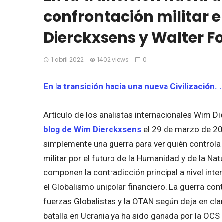
confrontación militar 
Dierckxsens y Walter 
1 abril 2022
1402 views
0
En la transición hacia una nueva Civilización. 
Artículo de los analistas internacionales Wim D
blog de Wi
m
Dierckxsens
el 29 de marzo de 202
simplemente una guerra para ver quién controla u
militar por el futuro de la Humanidad y de la N
componen la contradicción principal a nivel inter
el Globalismo unipolar financiero. La guerra cont
fuerzas Globalistas y la OTAN según deja en cla
batalla en Ucrania ya ha sido ganada por la OCS y