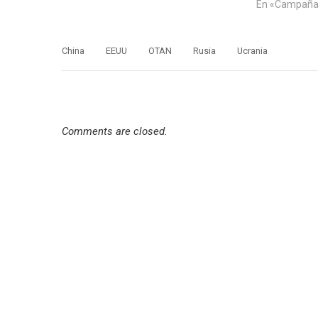
capitalistas, contra la naturaleza o
expertos rusos
En «Campaña 
ecología integral, contra el pueblo
Director Cientí
trabajador, a…
Economía y Es
China
EEUU
OTAN
Rusia
Ucrania
Comments are closed.