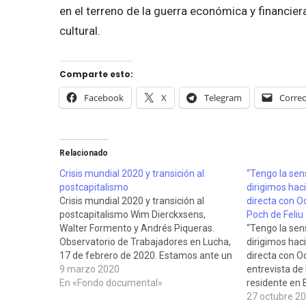
en el terreno de la guerra económica y financier
cultural.
Comparte esto:
Facebook
X
Telegram
Correo
Relacionado
Crisis mundial 2020 y transición al
“Tengo la sen
postcapitalismo
dirigimos hac
Crisis mundial 2020 y transición al
directa con O
postcapitalismo Wim Dierckxsens,
Poch de Feliu
Walter Formento y Andrés Piqueras.
“Tengo la sen
Observatorio de Trabajadores en Lucha,
dirigimos hac
17 de febrero de 2020. Estamos ante un
directa con O
capitalismo agónico, turbulento y
9 marzo 2020
entrevista de 
altamente conflictivo por sus propias
En «Fondo documental»
residente en B
contradicciones internas, inter-
Dmitri Trenin,
27 octubre 2